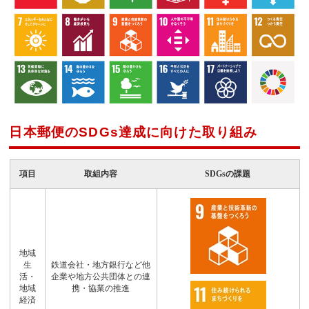
日本郵便のSDGs達成に向けた取り組み
項目
取組内容
SDGsの課題
地域
生
鉄道会社・地方銀行など他
活・
企業や地方公共団体との連
地域
携・協業の推進
経済