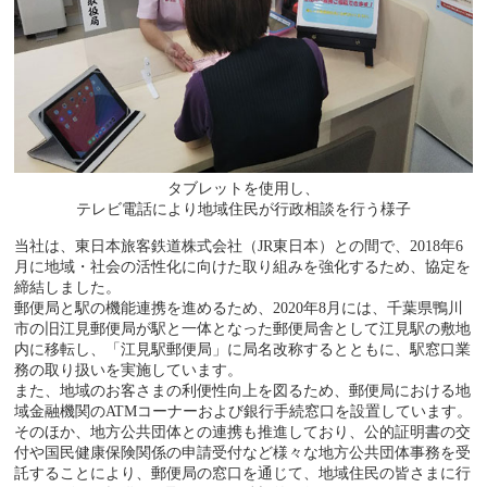
タブレットを使用し、
テレビ電話により地域住民が行政相談を行う様子
当社は、東日本旅客鉄道株式会社（JR東日本）との間で、2018年6
月に地域・社会の活性化に向けた取り組みを強化するため、協定を
締結しました。
郵便局と駅の機能連携を進めるため、2020年8月には、千葉県鴨川
市の旧江見郵便局が駅と一体となった郵便局舎として江見駅の敷地
内に移転し、「江見駅郵便局」に局名改称するとともに、駅窓口業
務の取り扱いを実施しています。
また、地域のお客さまの利便性向上を図るため、郵便局における地
域金融機関のATMコーナーおよび銀行手続窓口を設置しています。
そのほか、地方公共団体との連携も推進しており、公的証明書の交
付や国民健康保険関係の申請受付など様々な地方公共団体事務を受
託することにより、郵便局の窓口を通じて、地域住民の皆さまに行