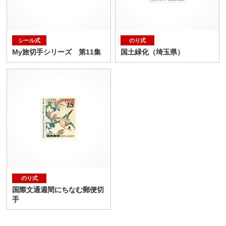
シール式
のり式
My旅切手シリーズ 第11集
国土緑化（埼玉県）
のり式
国際文通週間にちなむ郵便切
手