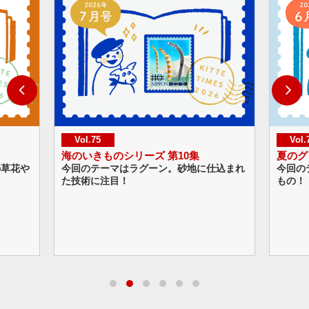
Vol.75
Vol.74
海のいきものシリーズ 第10集
夏のグリーティング
今回のテーマはラグーン。砂地に仕込まれ
今回のテーマは夏の
た技術に注目！
もの！