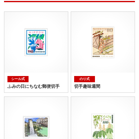
シール式
のり式
ふみの日にちなむ郵便切手
切手趣味週間