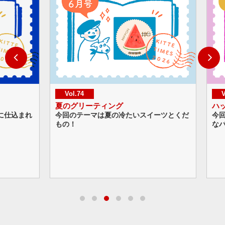
Vol.74
Vol.
夏のグリーティング
ハッピ
仕込まれ
今回のテーマは夏の冷たいスイーツとくだ
今回の
もの！
なバル