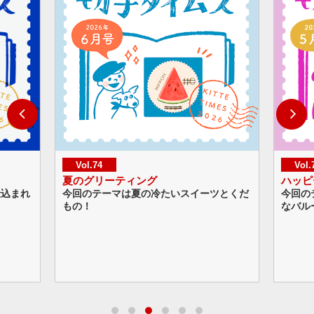
Vol.74
Vol.
夏のグリーティング
ハッピ
仕込まれ
今回のテーマは夏の冷たいスイーツとくだ
今回の
もの！
なバル