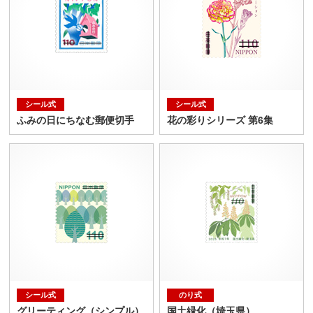
シール式
シール式
ふみの日にちなむ郵便切手
花の彩りシリーズ 第6集
シール式
のり式
グリーティング（シンプル）
国土緑化（埼玉県）