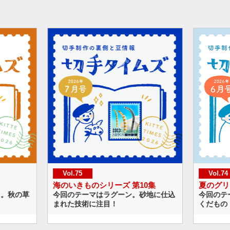
Vol.74
Vo
第10集
夏のグリーティング
ハッ
。砂地に仕込
今回のテーマは夏の冷たいスイーツと
今回
くだもの！
ップ