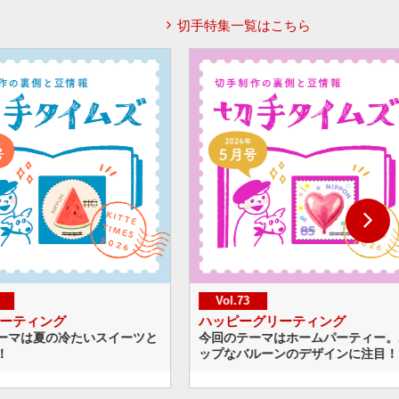
切手特集一覧はこちら
l.73
Vol.72
ピーグリーティング
世界獣医師会大会2026（東
のテーマはホームパーティー。ポ
たくさんの動物が描かれたデザ
なバルーンのデザインに注目！
題材選びや作画の工夫をご紹介