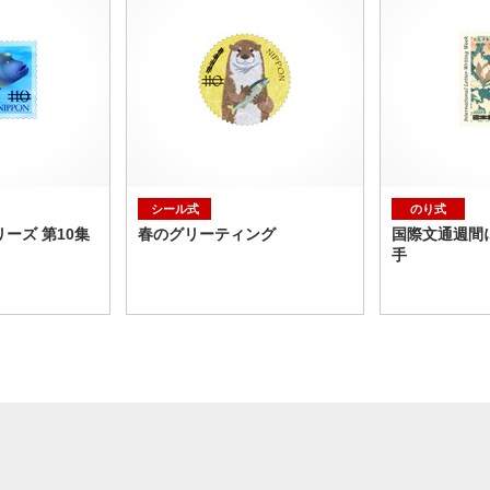
シール式
のり式
ーズ 第10集
春のグリーティング
国際文通週間
手