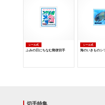
シール式
シール式
ふみの日にちなむ郵便切手
海のいきものシリ
切手特集