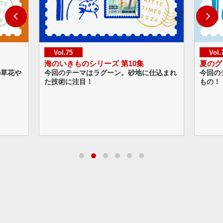
75
Vol.74
きものシリーズ 第10集
夏のグリーティング
テーマはラグーン。砂地に仕込まれ
今回のテーマは夏の冷たいス
に注目！
もの！