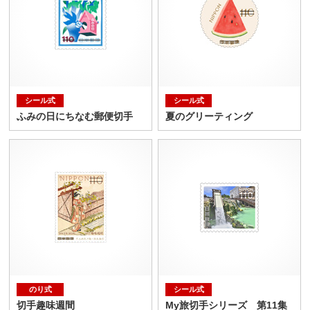
シール式
シール式
ふみの日にちなむ郵便切手
夏のグリーティング
のり式
シール式
切手趣味週間
My旅切手シリーズ 第11集