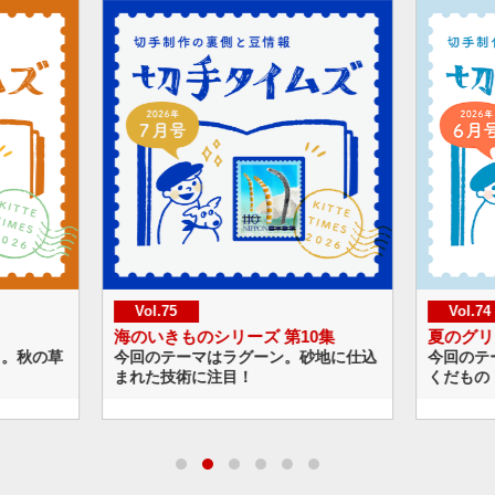
Vol.74
ズ 第10集
夏のグリーティング
グーン。砂地に仕込
今回のテーマは夏の冷たいスイーツと
！
くだもの！