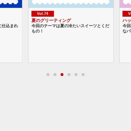
Vol.74
Vol.
夏のグリーティング
ハッピ
仕込まれ
今回のテーマは夏の冷たいスイーツとくだ
今回の
もの！
なバル