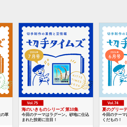
Vol.74
Vol.73
0集
夏のグリーティング
ハッピー
砂地に仕込
今回のテーマは夏の冷たいスイーツと
今回のテ
くだもの！
ップなバ