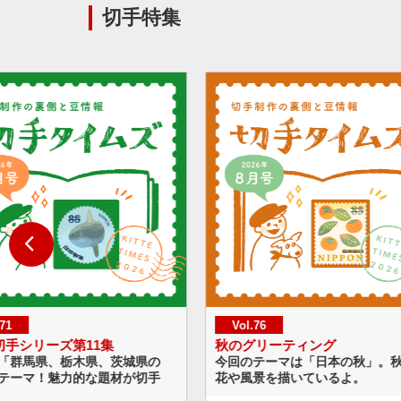
切手特集
Vol.76
Vol.75
のグリーティング
海のいきものシリーズ 第1
回のテーマは「日本の秋」。秋の草
今回のテーマはラグーン。
や風景を描いているよ。
まれた技術に注目！