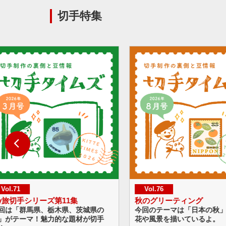
切手特集
Vol.76
Vol.75
のグリーティング
海のいきものシリーズ 第1
回のテーマは「日本の秋」。秋の草
今回のテーマはラグーン。
や風景を描いているよ。
まれた技術に注目！