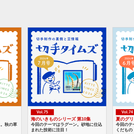
Vol.74
Vol.73
0集
夏のグリーティング
ハッピー
砂地に仕込
今回のテーマは夏の冷たいスイーツと
今回のテ
くだもの！
ップなバ