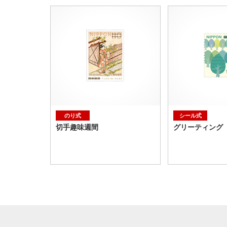
のり式
シール式
切手趣味週間
グリーティング