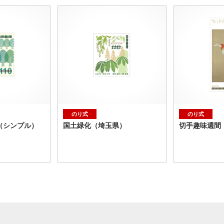
のり式
のり式
（シンプル）
国土緑化（埼玉県）
切手趣味週間