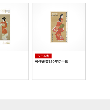
シール式
郵便創業150年切手帳