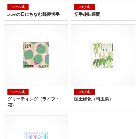
シール式
のり式
ふみの日にちなむ郵便切手
切手趣味週間
シール式
のり式
グリーティング（ライフ・
国土緑化（埼玉県）
花）