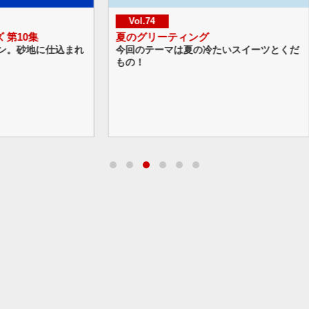
Vol.74
Vol.
夏のグリーティング
ハッピ
仕込まれ
今回のテーマは夏の冷たいスイーツとくだ
今回の
もの！
なバル