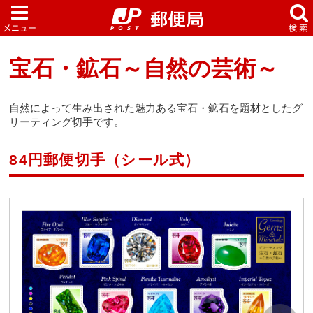
宝石・鉱石～自然の芸術～
自然によって生み出された魅力ある宝石・鉱石を題材としたグ
リーティング切手です。
84円郵便切手（シール式）