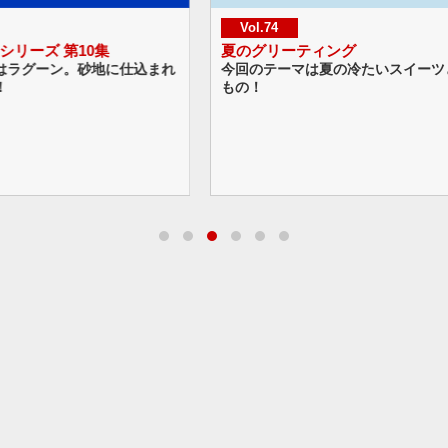
Vol.74
Vol.
夏のグリーティング
ハッピ
仕込まれ
今回のテーマは夏の冷たいスイーツとくだ
今回の
もの！
なバル