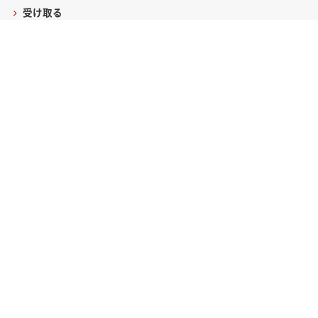
受け取る
買う
銀行・保険
銀行サービス一覧
保険サービス一覧
お手続き
法人のお客さま BIZPOST
企業情報
採用情報