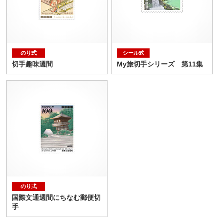
のり式
シール式
切手趣味週間
My旅切手シリーズ 第11集
のり式
国際文通週間にちなむ郵便切
手