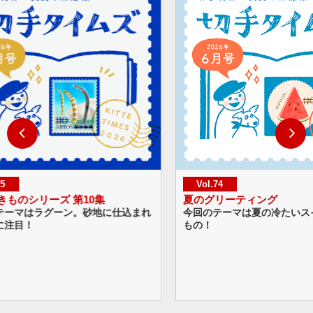
Vol.74
Vol.
夏のグリーティング
ハッピ
仕込まれ
今回のテーマは夏の冷たいスイーツとくだ
今回の
もの！
なバル