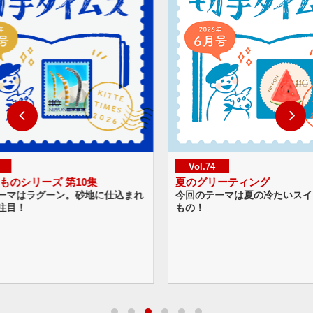
Vol.74
Vol
夏のグリーティング
ハッ
仕込まれ
今回のテーマは夏の冷たいスイーツとくだ
今回の
もの！
なバル