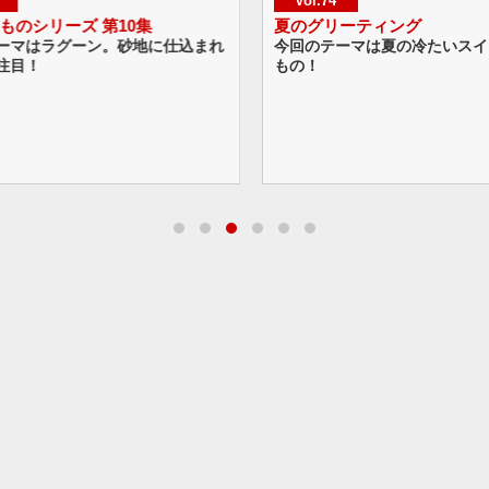
Vol.74
Vol.
夏のグリーティング
ハッピ
仕込まれ
今回のテーマは夏の冷たいスイーツとくだ
今回の
もの！
なバル