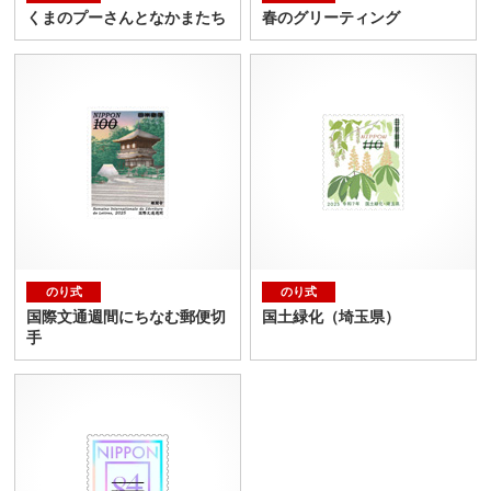
くまのプーさんとなかまたち
春のグリーティング
のり式
のり式
国際文通週間にちなむ郵便切
国土緑化（埼玉県）
手