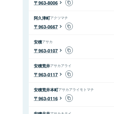
963-8006
阿久津町
アクツマチ
963-0667
安積
アサカ
963-0107
安積荒井
アサカアライ
963-0117
安積荒井本町
アサカアライモトマチ
963-0116
安積北井
アサカキタイ