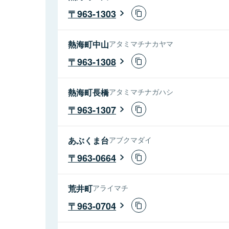
963-1303
熱海町中山
アタミマチナカヤマ
963-1308
熱海町長橋
アタミマチナガハシ
963-1307
あぶくま台
アブクマダイ
963-0664
荒井町
アライマチ
963-0704