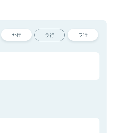
ヤ行
ワ行
ラ行