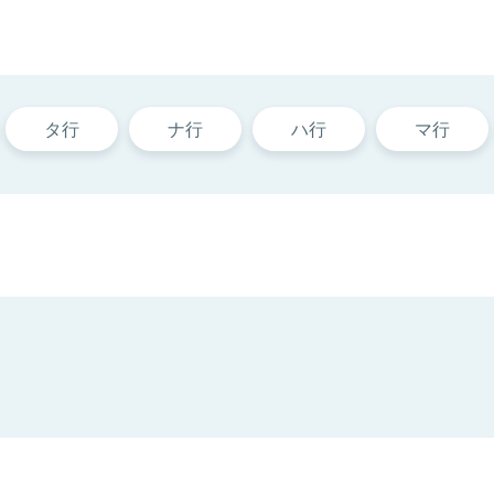
タ行
ナ行
ハ行
マ行