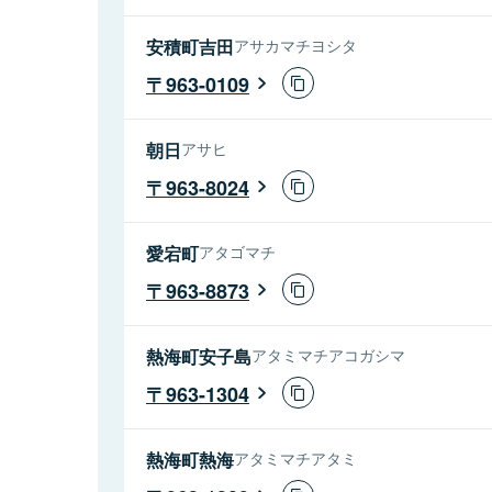
安積町吉田
アサカマチヨシタ
963-0109
朝日
アサヒ
963-8024
愛宕町
アタゴマチ
963-8873
熱海町安子島
アタミマチアコガシマ
963-1304
熱海町熱海
アタミマチアタミ