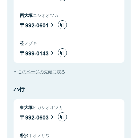
西大塚
ニシオオツカ
992-0601
莅
ノゾキ
999-0143
このページの先頭に戻る
ハ行
東大塚
ヒガシオオツカ
992-0603
朴沢
ホオノサワ