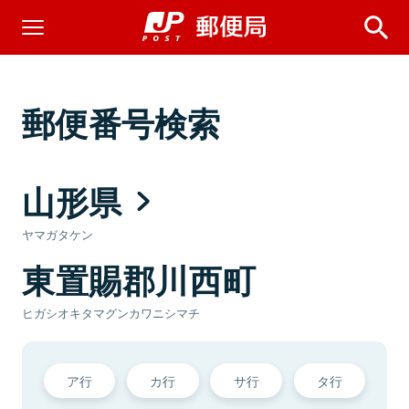
郵便番号検索
山形県
ヤマガタケン
東置賜郡川西町
ヒガシオキタマグンカワニシマチ
ア行
カ行
サ行
タ行