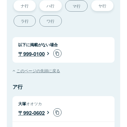
ナ行
ハ行
ヤ行
マ行
ラ行
ワ行
以下に掲載がない場合
999-0100
このページの先頭に戻る
ア行
大塚
オオツカ
992-0602