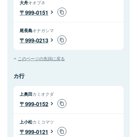
大舟
オオブネ
999-0151
尾長島
オナガシマ
999-0213
このページの先頭に戻る
カ行
上奥田
カミオクダ
999-0152
上小松
カミコマツ
999-0121