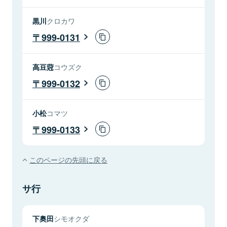
黒川
クロカワ
999-0131
高豆蒄
コウズク
999-0132
小松
コマツ
999-0133
このページの先頭に戻る
サ行
下奥田
シモオクダ