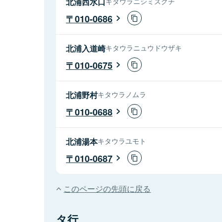
北浦西水口
キタウラニシミズグチ
010-0686
北浦入道崎
キタウラニュウドウザキ
010-0675
北浦野村
キタウラノムラ
010-0688
北浦湯本
キタウラユモト
010-0687
このページの先頭に戻る
タ行