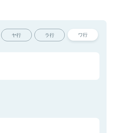
ワ行
ヤ行
ラ行