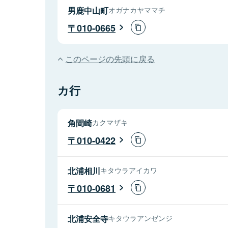
男鹿中山町
オガナカヤママチ
010-0665
このページの先頭に戻る
カ行
角間崎
カクマザキ
010-0422
北浦相川
キタウラアイカワ
010-0681
北浦安全寺
キタウラアンゼンジ