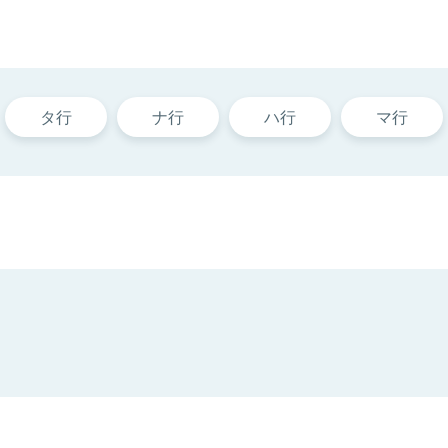
タ行
ナ行
ハ行
マ行