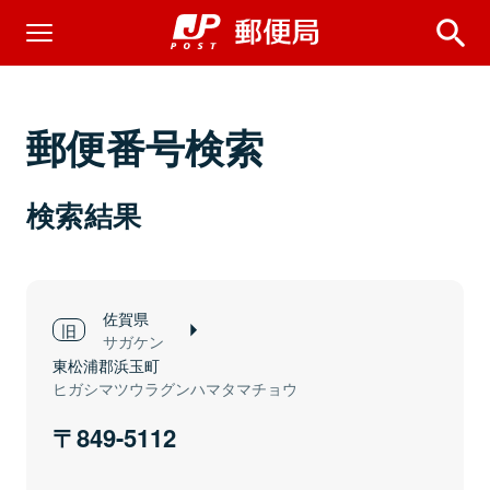
郵便番号検索
検索結果
佐賀県
サガケン
東松浦郡浜玉町
ヒガシマツウラグンハマタマチョウ
849-5112