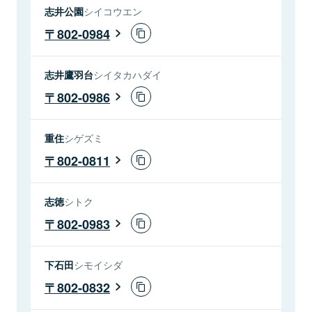
志井公園
シイコウエン
802-0984
志井鷹羽台
シイタカハダイ
802-0986
重住
シゲズミ
802-0811
志徳
シトク
802-0983
下石田
シモイシダ
802-0832