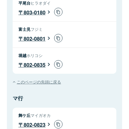
平尾台
ヒラオダイ
803-0180
富士見
フジミ
802-0801
堀越
ホリコシ
802-0835
このページの先頭に戻る
マ行
舞ケ丘
マイガオカ
802-0823