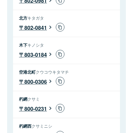
802-0981
北方
キタガタ
802-0841
木下
キノシタ
803-0184
空港北町
クウコウキタマチ
800-0306
朽網
クサミ
800-0231
朽網西
クサミニシ