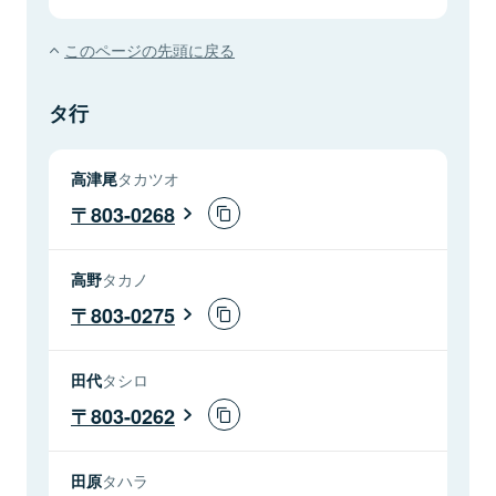
このページの先頭に戻る
タ行
高津尾
タカツオ
803-0268
高野
タカノ
803-0275
田代
タシロ
803-0262
田原
タハラ