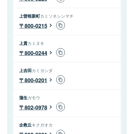
上曽根新町
カミソネシンマチ
800-0215
上貫
カミヌキ
800-0244
上吉田
カミヨシダ
800-0201
蒲生
ガモウ
802-0978
企救丘
キクガオカ