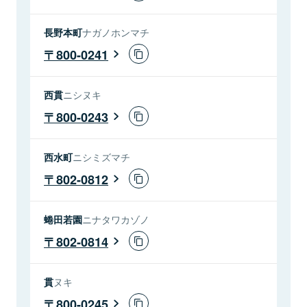
長野本町
ナガノホンマチ
800-0241
西貫
ニシヌキ
800-0243
西水町
ニシミズマチ
802-0812
蜷田若園
ニナタワカゾノ
802-0814
貫
ヌキ
800-0245