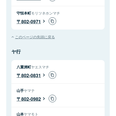
守恒本町
モリツネホンマチ
802-0971
このページの先頭に戻る
ヤ行
八重洲町
ヤエスマチ
802-0831
山手
ヤマテ
802-0982
山本
ヤマモト