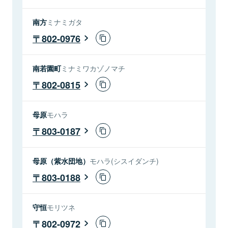
南方
ミナミガタ
802-0976
南若園町
ミナミワカゾノマチ
802-0815
母原
モハラ
803-0187
母原（紫水団地）
モハラ(シスイダンチ)
803-0188
守恒
モリツネ
802-0972