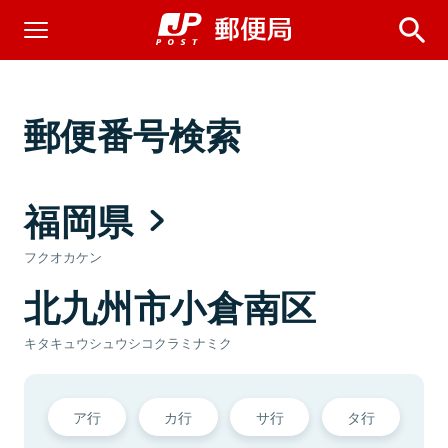
郵便番号検索
福岡県
フクオカケン
北九州市小倉南区
キタキュウシュウシコクラミナミク
ア行
カ行
サ行
タ行