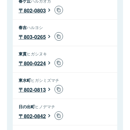
春ケ丘
ハルガオカ
802-0803
春吉
ハルヨシ
803-0265
東貫
ヒガシヌキ
800-0224
東水町
ヒガシミズマチ
802-0813
日の出町
ヒノデマチ
802-0842