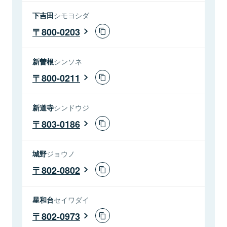
下吉田
シモヨシダ
800-0203
新曽根
シンソネ
800-0211
新道寺
シンドウジ
803-0186
城野
ジョウノ
802-0802
星和台
セイワダイ
802-0973