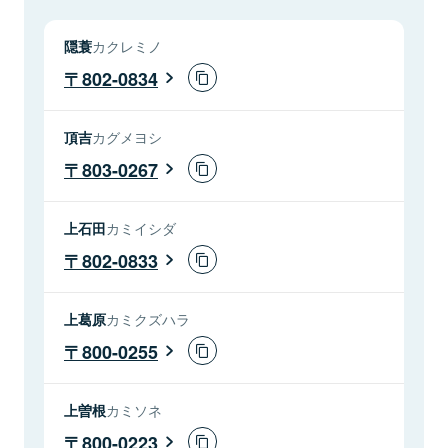
隠蓑
カクレミノ
802-0834
頂吉
カグメヨシ
803-0267
上石田
カミイシダ
802-0833
上葛原
カミクズハラ
800-0255
上曽根
カミソネ
800-0223