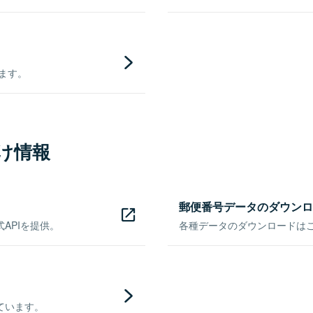
きます。
け情報
郵便番号データのダウンロ
APIを提供。
各種データのダウンロードはこち
ています。