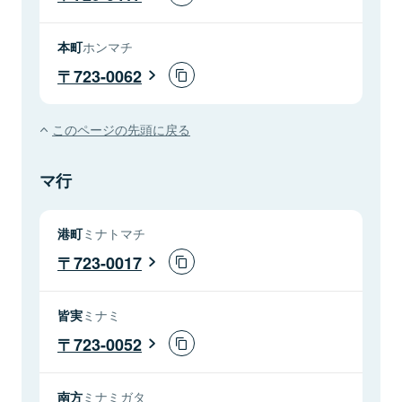
本町
ホンマチ
723-0062
このページの先頭に戻る
マ行
港町
ミナトマチ
723-0017
皆実
ミナミ
723-0052
南方
ミナミガタ