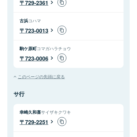
729-2361
古浜
コハマ
723-0013
駒ケ原町
コマガハラチョウ
723-0006
このページの先頭に戻る
サ行
幸崎久和喜
サイザキクワキ
729-2251