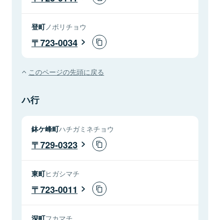
登町
ノボリチョウ
723-0034
このページの先頭に戻る
ハ行
鉢ケ峰町
ハチガミネチョウ
729-0323
東町
ヒガシマチ
723-0011
深町
フカマチ