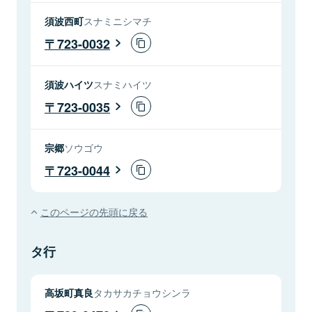
須波西町
スナミニシマチ
723-0032
須波ハイツ
スナミハイツ
723-0035
宗郷
ソウゴウ
723-0044
このページの先頭に戻る
タ行
高坂町真良
タカサカチョウシンラ