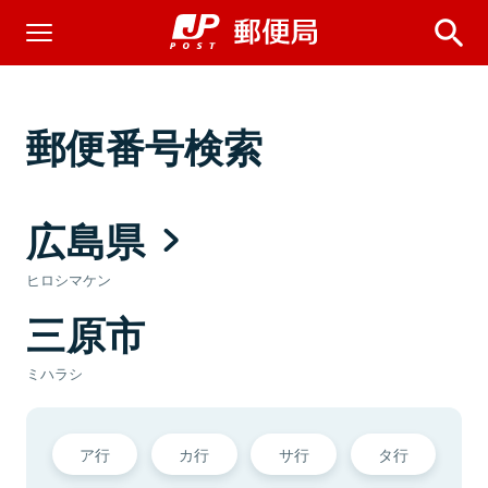
郵便番号検索
広島県
ヒロシマケン
三原市
ミハラシ
ア行
カ行
サ行
タ行