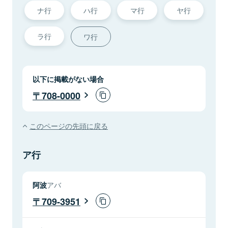
ナ行
ハ行
マ行
ヤ行
ラ行
ワ行
以下に掲載がない場合
708-0000
このページの先頭に戻る
ア行
阿波
アバ
709-3951