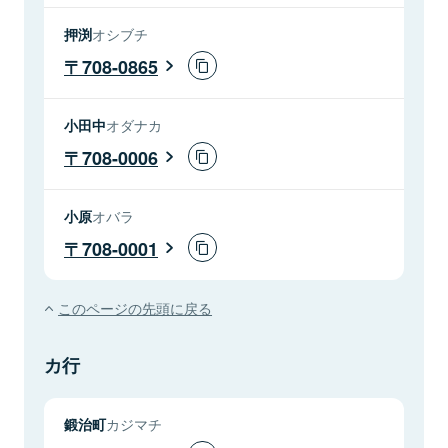
押渕
オシブチ
708-0865
小田中
オダナカ
708-0006
小原
オバラ
708-0001
このページの先頭に戻る
カ行
鍛治町
カジマチ