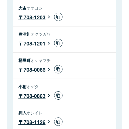
大吉
オオヨシ
708-1203
奥津川
オクツガワ
708-1201
桶屋町
オケヤマチ
708-0066
小桁
オゲタ
708-0863
押入
オシイレ
708-1126