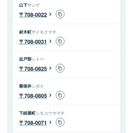
山下
サンゲ
708-0022
材木町
ザイモクマチ
708-0031
志戸部
シトベ
708-0825
紫保井
シボイ
708-0805
下紺屋町
シモコウヤマチ
708-0071