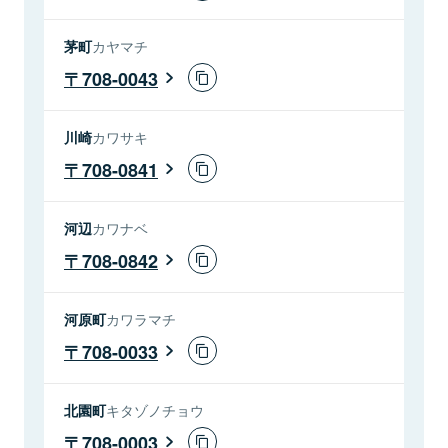
茅町
カヤマチ
708-0043
川崎
カワサキ
708-0841
河辺
カワナベ
708-0842
河原町
カワラマチ
708-0033
北園町
キタゾノチョウ
708-0003