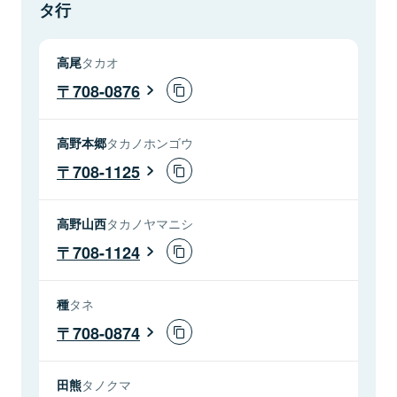
タ行
高尾
タカオ
708-0876
高野本郷
タカノホンゴウ
708-1125
高野山西
タカノヤマニシ
708-1124
種
タネ
708-0874
田熊
タノクマ