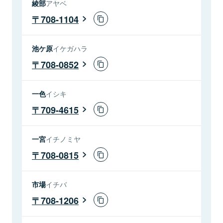
綾部
アヤベ
708-1104
池ケ原
イケガハラ
708-0852
一色
イシキ
709-4615
一宮
イチノミヤ
708-0815
市場
イチバ
708-1206