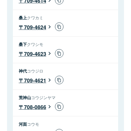
709-4614
桑上
クワカミ
709-4624
桑下
クワシモ
709-4623
神代
コウジロ
709-4621
荒神山
コウジンヤマ
708-0866
河面
コウモ