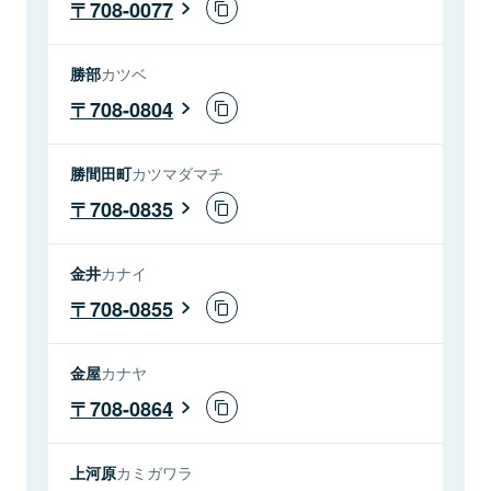
708-0077
勝部
カツベ
708-0804
勝間田町
カツマダマチ
708-0835
金井
カナイ
708-0855
金屋
カナヤ
708-0864
上河原
カミガワラ