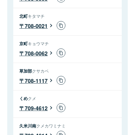
北町
キタマチ
708-0021
京町
キョウマチ
708-0062
草加部
クサカベ
708-1117
くめ
クメ
709-4612
久米川南
クメカワミナミ