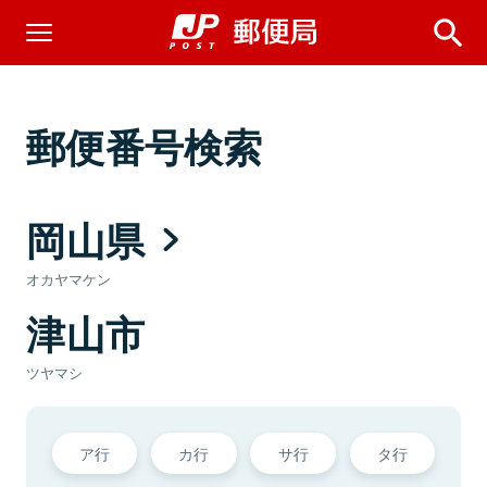
郵便番号検索
岡山県
オカヤマケン
津山市
ツヤマシ
ア行
カ行
サ行
タ行