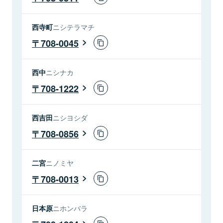
西寺町
ニシテラマチ
708-0045
西中
ニシナカ
708-1222
西吉田
ニシヨシダ
708-0856
二宮
ニノミヤ
708-0013
日本原
ニホンバラ