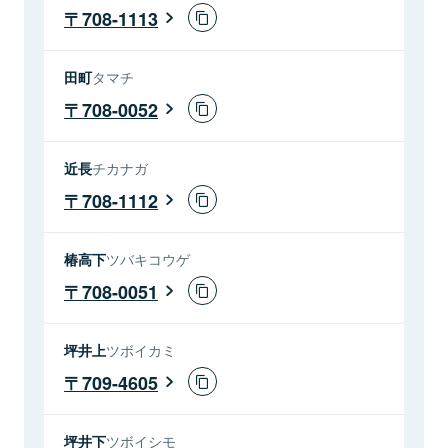
708-1113
田町
タマチ
708-0052
近長
チカナガ
708-1112
椿高下
ツバキコウゲ
708-0051
坪井上
ツボイカミ
709-4605
坪井下
ツボイシモ