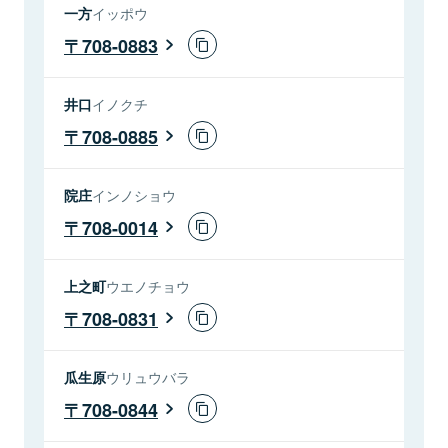
一方
イッポウ
708-0883
井口
イノクチ
708-0885
院庄
インノショウ
708-0014
上之町
ウエノチョウ
708-0831
瓜生原
ウリュウバラ
708-0844