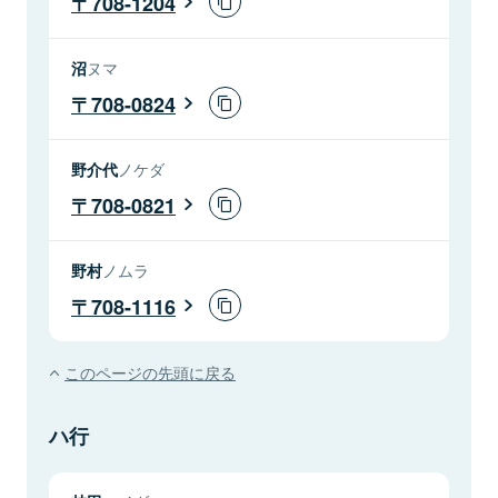
708-1204
沼
ヌマ
708-0824
野介代
ノケダ
708-0821
野村
ノムラ
708-1116
このページの先頭に戻る
ハ行