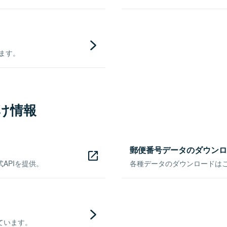
きます。
け情報
郵便番号データのダウンロ
APIを提供。
各種データのダウンロードはこち
ています。