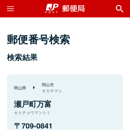
郵便番号検索
検索結果
岡山市
岡山県
オカヤマシ
瀬戸町万富
セトチョウマントミ
709-0841