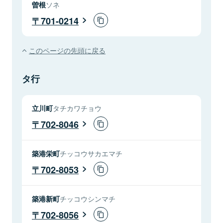
曽根
ソネ
701-0214
このページの先頭に戻る
タ行
立川町
タチカワチョウ
702-8046
築港栄町
チッコウサカエマチ
702-8053
築港新町
チッコウシンマチ
702-8056