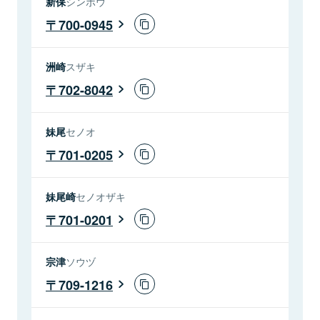
新保
シンボウ
700-0945
洲崎
スザキ
702-8042
妹尾
セノオ
701-0205
妹尾崎
セノオザキ
701-0201
宗津
ソウヅ
709-1216