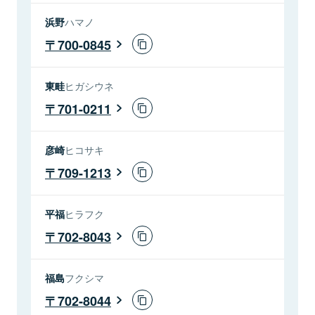
浜野
ハマノ
700-0845
東畦
ヒガシウネ
701-0211
彦崎
ヒコサキ
709-1213
平福
ヒラフク
702-8043
福島
フクシマ
702-8044