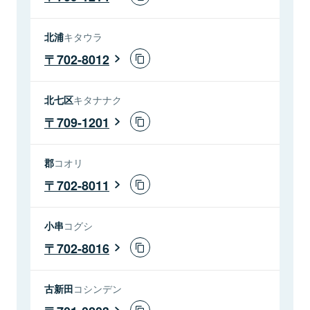
北浦
キタウラ
702-8012
北七区
キタナナク
709-1201
郡
コオリ
702-8011
小串
コグシ
702-8016
古新田
コシンデン