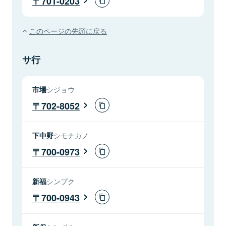
701-0203
このページの先頭に戻る
サ行
市場
シジョウ
702-8052
下中野
シモナカノ
700-0973
新福
シンプク
700-0943