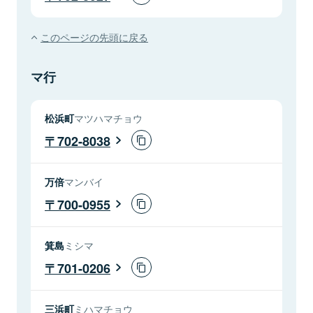
このページの先頭に戻る
マ行
松浜町
マツハマチョウ
702-8038
万倍
マンバイ
700-0955
箕島
ミシマ
701-0206
三浜町
ミハマチョウ