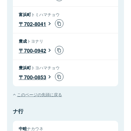
富浜町
トミハマチョウ
702-8041
豊成
トヨナリ
700-0942
豊浜町
トヨハマチョウ
700-0853
このページの先頭に戻る
ナ行
中畦
ナカウネ