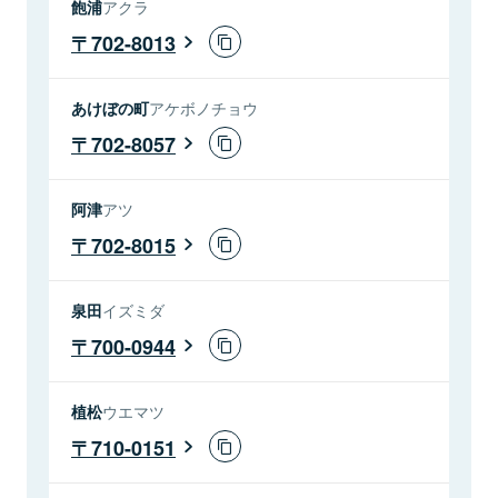
飽浦
アクラ
702-8013
あけぼの町
アケボノチョウ
702-8057
阿津
アツ
702-8015
泉田
イズミダ
700-0944
植松
ウエマツ
710-0151