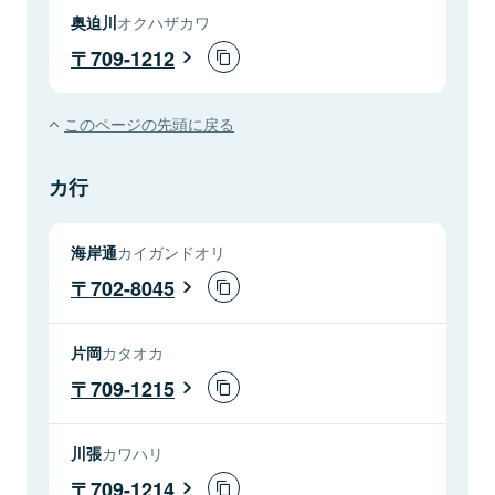
奥迫川
オクハザカワ
709-1212
このページの先頭に戻る
カ行
海岸通
カイガンドオリ
702-8045
片岡
カタオカ
709-1215
川張
カワハリ
709-1214