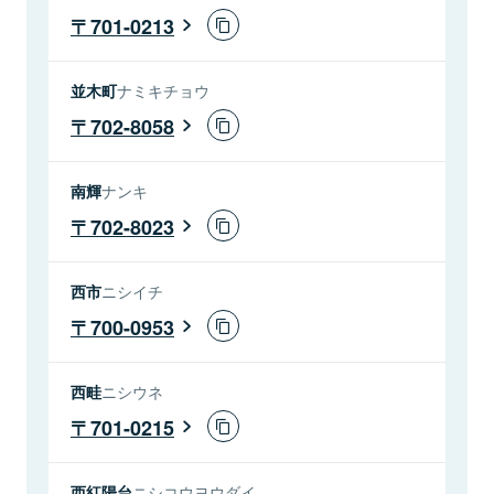
701-0213
並木町
ナミキチョウ
702-8058
南輝
ナンキ
702-8023
西市
ニシイチ
700-0953
西畦
ニシウネ
701-0215
西紅陽台
ニシコウヨウダイ