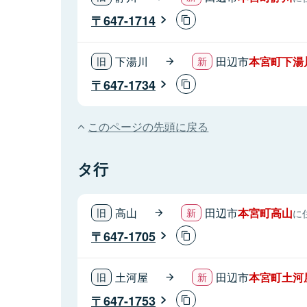
647-1714
下湯川
田辺市
本宮町下湯
647-1734
このページの先頭に戻る
タ行
高山
田辺市
本宮町高山
に
647-1705
土河屋
田辺市
本宮町土河
647-1753