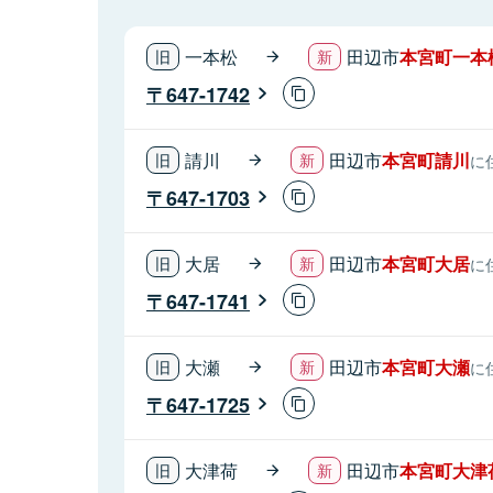
一本松
田辺市
本宮町一本
647-1742
請川
田辺市
本宮町請川
に
647-1703
大居
田辺市
本宮町大居
に
647-1741
大瀬
田辺市
本宮町大瀬
に
647-1725
大津荷
田辺市
本宮町大津