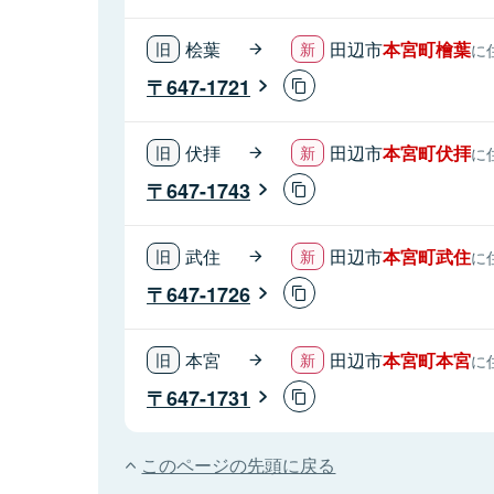
桧葉
田辺市
本宮町檜葉
に
647-1721
伏拝
田辺市
本宮町伏拝
に
647-1743
武住
田辺市
本宮町武住
に
647-1726
本宮
田辺市
本宮町本宮
に
647-1731
このページの先頭に戻る