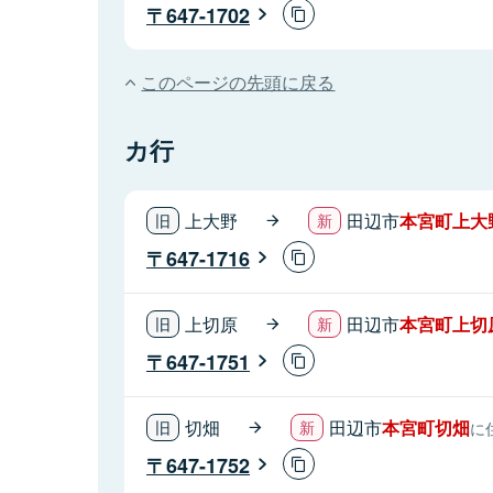
647-1702
このページの先頭に戻る
カ行
上大野
田辺市
本宮町上大
647-1716
上切原
田辺市
本宮町上切
647-1751
切畑
田辺市
本宮町切畑
に
647-1752