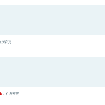
住所変更
田
に住所変更