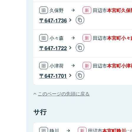
久保野
田辺市
本宮町久保
647-1736
小々森
田辺市
本宮町小々
647-1722
小津荷
田辺市
本宮町小津
647-1701
このページの先頭に戻る
サ行
静川
田辺市
本宮町静川
に