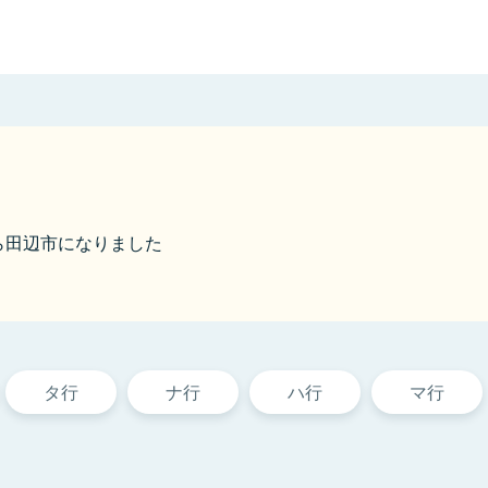
から田辺市になりました
タ行
ナ行
ハ行
マ行