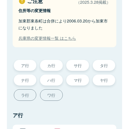
ご注意
（2025.3.28掲載）
住所等の変更情報
加東郡東条町は合併により2006.03.20から加東市
になりました
兵庫県の変更情報一覧 はこちら
ア行
カ行
サ行
タ行
ナ行
ハ行
マ行
ヤ行
ラ行
ワ行
ア行