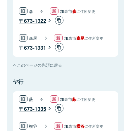
森
加東市
森
に住所変更
673-1322
森尾
加東市
森尾
に住所変更
673-1331
このページの先頭に戻る
ヤ行
藪
加東市
藪
に住所変更
673-1335
横谷
加東市
横谷
に住所変更