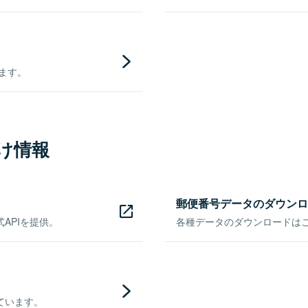
きます。
け情報
郵便番号データのダウンロ
APIを提供。
各種データのダウンロードはこち
ています。