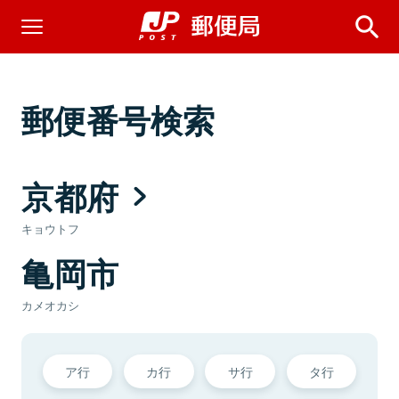
郵便番号検索
京都府
キョウトフ
亀岡市
カメオカシ
ア行
カ行
サ行
タ行