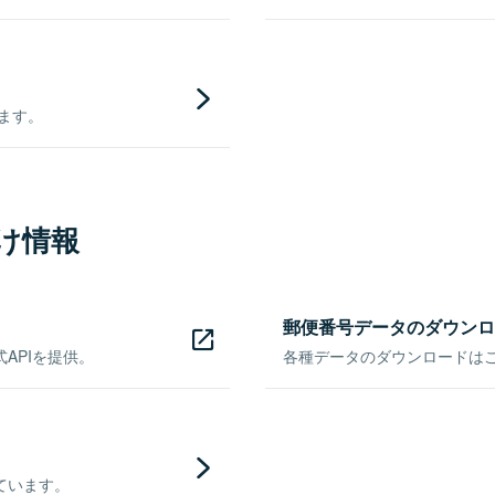
きます。
け情報
郵便番号データのダウンロ
APIを提供。
各種データのダウンロードはこち
ています。