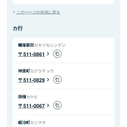
このページの先頭に戻る
カ行
蠣塚新田
カキヅカシンデン
511-0861
神楽町
カグラチョウ
511-0829
掛樋
カケヒ
511-0067
鍜冶町
カジマチ