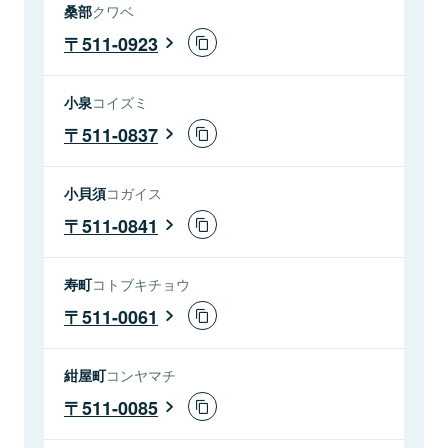
桑部
クワベ
511-0923
小泉
コイズミ
511-0837
小貝須
コガイス
511-0841
寿町
コトブキチョウ
511-0061
紺屋町
コンヤマチ
511-0085