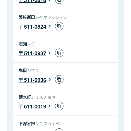
繁松新田
シゲマツシンデン
511-0824
志知
シチ
511-0937
島田
シマダ
511-0936
清水町
シミズチョウ
511-0019
下深谷部
シモフカヤベ