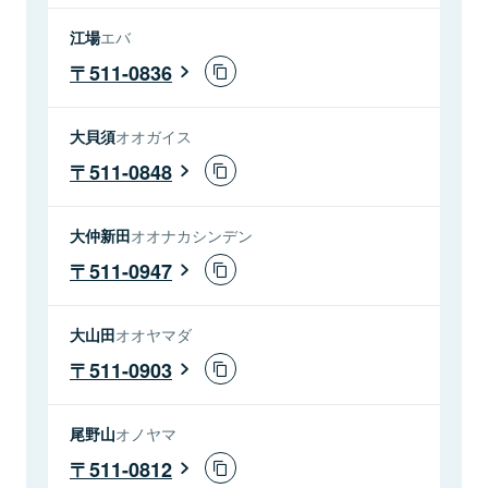
江場
エバ
511-0836
大貝須
オオガイス
511-0848
大仲新田
オオナカシンデン
511-0947
大山田
オオヤマダ
511-0903
尾野山
オノヤマ
511-0812