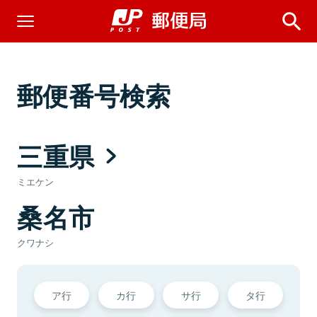
郵便番号検索
三重県
ミエケン
桑名市
クワナシ
ア行
カ行
サ行
タ行