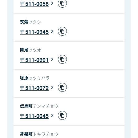
511-0058
筑紫
ツクシ
511-0945
筒尾
ツツオ
511-0901
堤原
ツツミハラ
511-0072
伝馬町
テンマチョウ
511-0045
常盤町
トキワチョウ