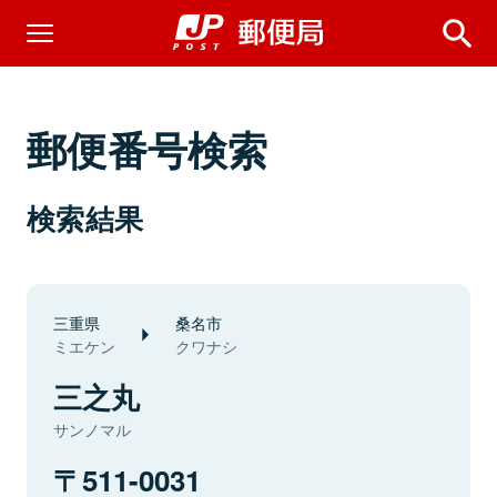
郵便番号検索
検索結果
三重県
桑名市
ミエケン
クワナシ
三之丸
サンノマル
511-0031