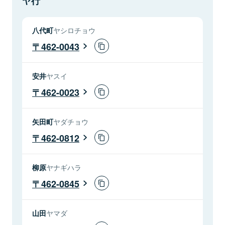
ヤ行
八代町
ヤシロチョウ
462-0043
安井
ヤスイ
462-0023
矢田町
ヤダチョウ
462-0812
柳原
ヤナギハラ
462-0845
山田
ヤマダ