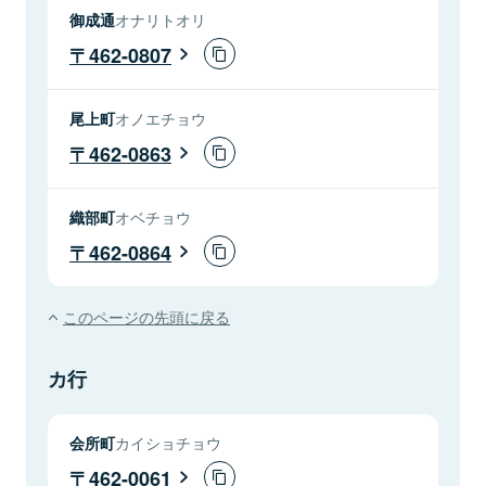
御成通
オナリトオリ
462-0807
尾上町
オノエチョウ
462-0863
織部町
オベチョウ
462-0864
このページの先頭に戻る
カ行
会所町
カイショチョウ
462-0061