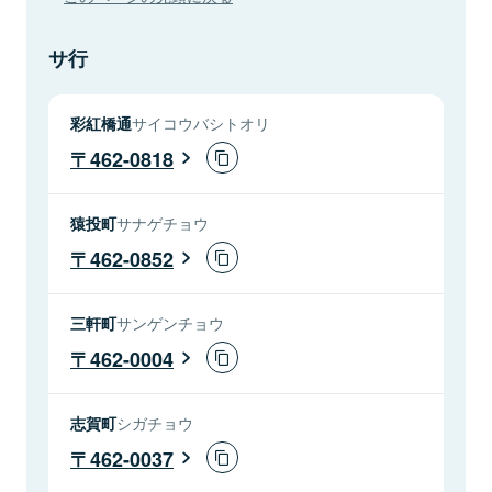
サ行
彩紅橋通
サイコウバシトオリ
462-0818
猿投町
サナゲチョウ
462-0852
三軒町
サンゲンチョウ
462-0004
志賀町
シガチョウ
462-0037