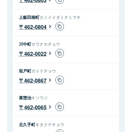
上飯田南町
カミイイダミナミマチ
462-0804
川中町
カワナカチョウ
462-0022
垣戸町
ガイドチョウ
462-0867
喜惣治
キソウジ
462-0065
北久手町
キタクテチョウ