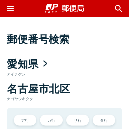
郵便番号検索
愛知県
アイチケン
名古屋市北区
ナゴヤシキタク
ア行
カ行
サ行
タ行