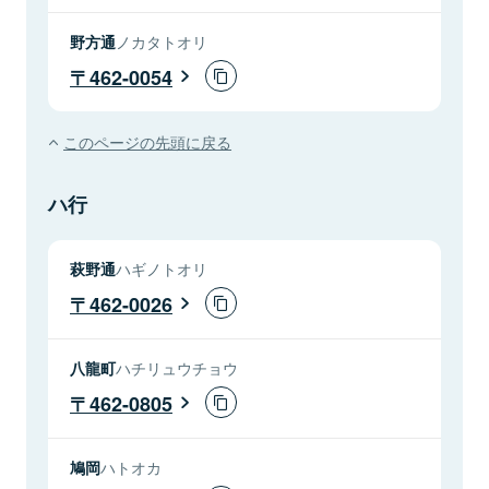
野方通
ノカタトオリ
462-0054
このページの先頭に戻る
ハ行
萩野通
ハギノトオリ
462-0026
八龍町
ハチリュウチョウ
462-0805
鳩岡
ハトオカ