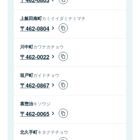
上飯田南町
カミイイダミナミマチ
462-0804
川中町
カワナカチョウ
462-0022
垣戸町
ガイドチョウ
462-0867
喜惣治
キソウジ
462-0065
北久手町
キタクテチョウ