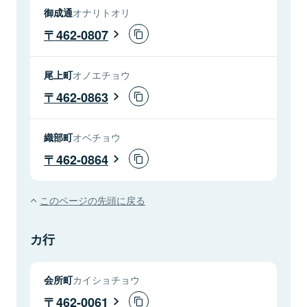
御成通
オナリトオリ
462-0807
尾上町
オノエチョウ
462-0863
織部町
オベチョウ
462-0864
このページの先頭に戻る
カ行
会所町
カイショチョウ
462-0061