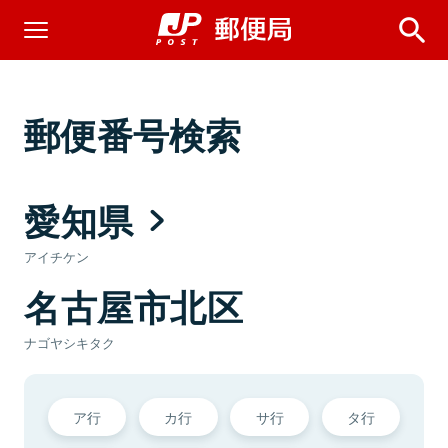
郵便番号検索
愛知県
アイチケン
名古屋市北区
ナゴヤシキタク
ア行
カ行
サ行
タ行