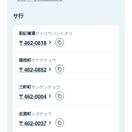
サ行
彩紅橋通
サイコウバシトオリ
462-0818
猿投町
サナゲチョウ
462-0852
三軒町
サンゲンチョウ
462-0004
志賀町
シガチョウ
462-0037