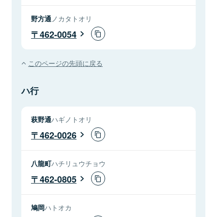
野方通
ノカタトオリ
462-0054
このページの先頭に戻る
ハ行
萩野通
ハギノトオリ
462-0026
八龍町
ハチリュウチョウ
462-0805
鳩岡
ハトオカ