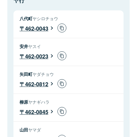
ヤ行
八代町
ヤシロチョウ
462-0043
安井
ヤスイ
462-0023
矢田町
ヤダチョウ
462-0812
柳原
ヤナギハラ
462-0845
山田
ヤマダ