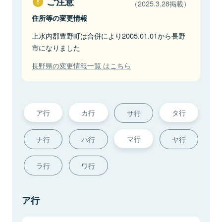
ご注意
（2025.3.28掲載）
住所等の変更情報
上水内郡豊野町は合併により2005.01.01から長野
市になりました
長野県の変更情報一覧 はこちら
ア行
カ行
タ行
サ行
マ行
ナ行
ハ行
ヤ行
ラ行
ワ行
ア行