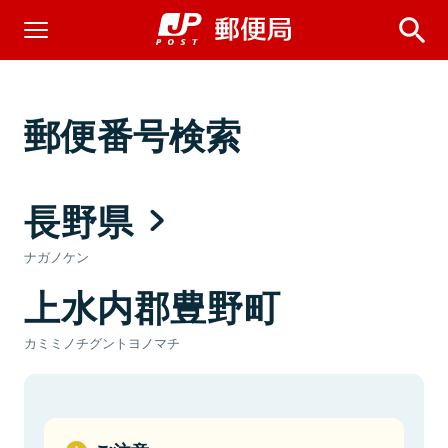
郵便番号検索
長野県
ナガノケン
上水内郡豊野町
カミミノチグントヨノマチ