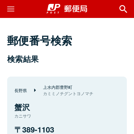
郵便番号検索
検索結果
上水内郡豊野町
長野県
カミミノチグントヨノマチ
蟹沢
カニサワ
389-1103