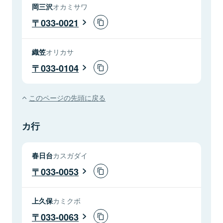
岡三沢
オカミサワ
033-0021
織笠
オリカサ
033-0104
このページの先頭に戻る
カ行
春日台
カスガダイ
033-0053
上久保
カミクボ
033-0063