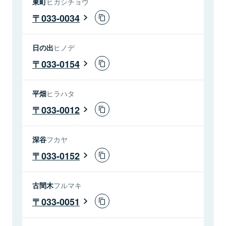
東町
ヒガシチョウ
033-0034
日の出
ヒノデ
033-0154
平畑
ヒラハタ
033-0012
深谷
フカヤ
033-0152
古間木
フルマキ
033-0051