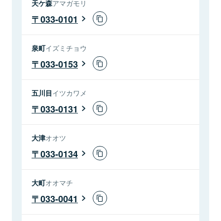
天ケ森
アマガモリ
033-0101
泉町
イズミチョウ
033-0153
五川目
イツカワメ
033-0131
大津
オオツ
033-0134
大町
オオマチ
033-0041