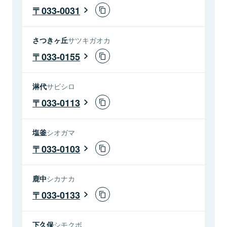
033-0031
さつきヶ丘
サツキガオカ
033-0155
淋代
サビシロ
033-0113
塩釜
シオガマ
033-0103
鹿中
シカナカ
033-0133
下久保
シモクボ