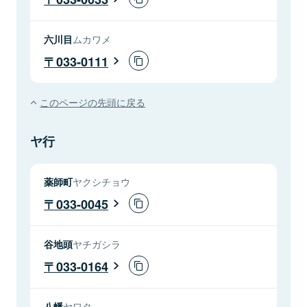
六川目
ムカワメ
033-0111
このページの先頭に戻る
ヤ行
薬師町
ヤクシチョウ
033-0045
谷地頭
ヤチガシラ
033-0164
八幡
ヤワタ