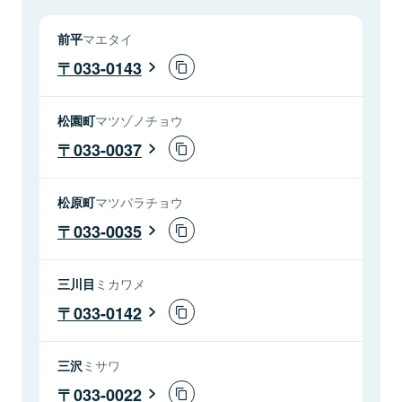
前平
マエタイ
033-0143
松園町
マツゾノチョウ
033-0037
松原町
マツバラチョウ
033-0035
三川目
ミカワメ
033-0142
三沢
ミサワ
033-0022