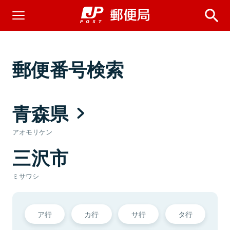
郵便番号検索
青森県
アオモリケン
三沢市
ミサワシ
ア行
カ行
サ行
タ行