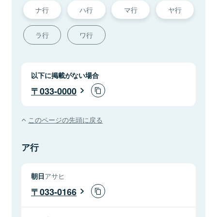
ナ行
ハ行
マ行
ヤ行
ラ行
ワ行
以下に掲載がない場合
033-0000
このページの先頭に戻る
ア行
朝日
アサヒ
033-0166