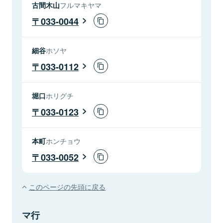
古間木山
フルマキヤマ
033-0044
細谷
ホソヤ
033-0112
堀口
ホリグチ
033-0123
本町
ホンチョウ
033-0052
このページの先頭に戻る
マ行