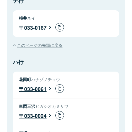
ナ行
根井
ネイ
033-0167
このページの先頭に戻る
ハ行
花園町
ハナゾノチョウ
033-0061
東岡三沢
ヒガシオカミサワ
033-0024