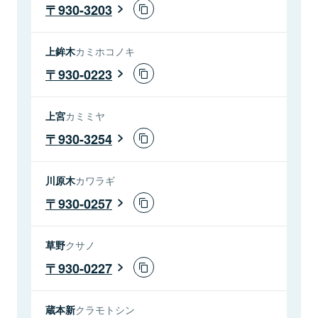
930-3203
上鉾木
カミホコノキ
930-0223
上宮
カミミヤ
930-3254
川原木
カワラギ
930-0257
草野
クサノ
930-0227
蔵本新
クラモトシン