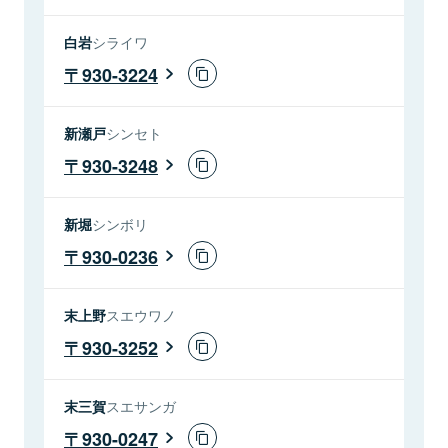
白岩
シライワ
930-3224
新瀬戸
シンセト
930-3248
新堀
シンボリ
930-0236
末上野
スエウワノ
930-3252
末三賀
スエサンガ
930-0247