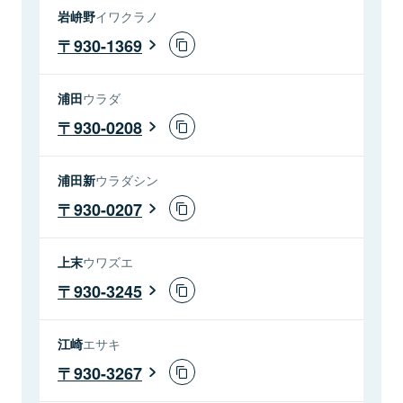
岩峅野
イワクラノ
930-1369
浦田
ウラダ
930-0208
浦田新
ウラダシン
930-0207
上末
ウワズエ
930-3245
江崎
エサキ
930-3267