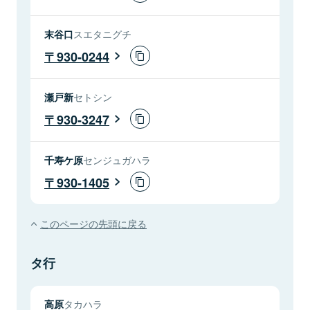
末谷口
スエタニグチ
930-0244
瀬戸新
セトシン
930-3247
千寿ケ原
センジュガハラ
930-1405
このページの先頭に戻る
タ行
高原
タカハラ