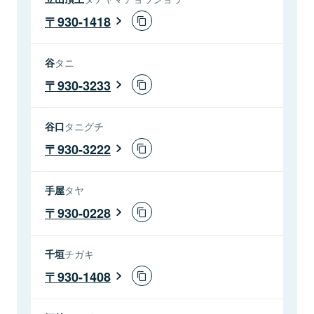
930-1418
谷
タニ
930-3233
谷口
タニグチ
930-3222
手屋
タヤ
930-0228
千垣
チガキ
930-1408