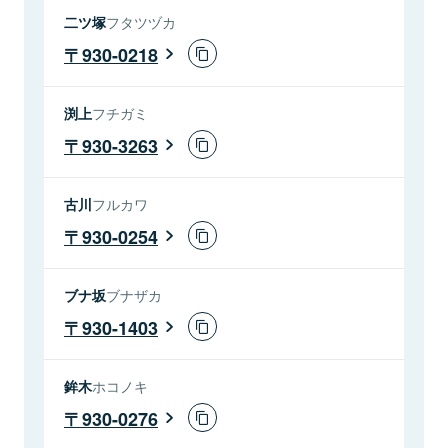
二ツ塚
フタツヅカ
930-0218
渕上
フチガミ
930-3263
古川
フルカワ
930-0254
ブナ坂
ブナザカ
930-1403
鉾木
ホコノキ
930-0276