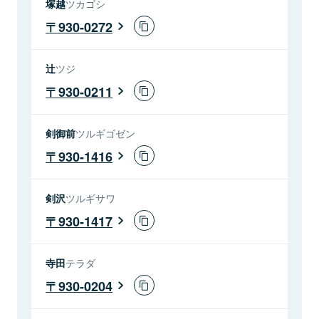
塚越
ツカゴシ
930-0272
辻
ツジ
930-0211
剣御前
ツルギゴゼン
930-1416
剣沢
ツルギサワ
930-1417
寺田
テラダ
930-0204