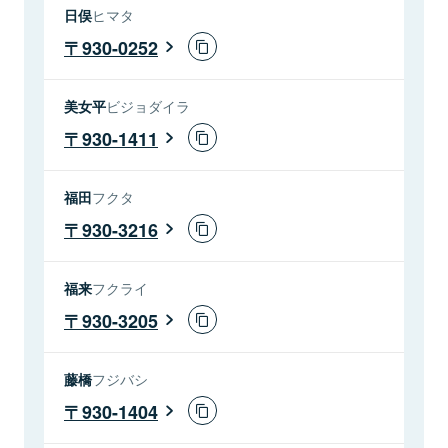
日俣
ヒマタ
930-0252
美女平
ビジョダイラ
930-1411
福田
フクタ
930-3216
福来
フクライ
930-3205
藤橋
フジバシ
930-1404