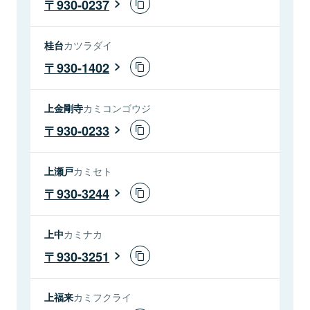
930-0237
桂台
カツラダイ
930-1402
上金剛寺
カミコンゴウジ
930-0233
上瀬戸
カミセト
930-3244
上中
カミナカ
930-3251
上福来
カミフクライ