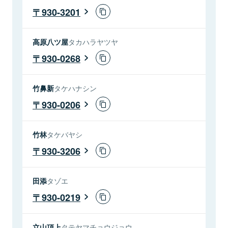
930-3201
高原八ツ屋
タカハラヤツヤ
930-0268
竹鼻新
タケハナシン
930-0206
竹林
タケバヤシ
930-3206
田添
タゾエ
930-0219
立山頂上
タテヤマチョウジョウ