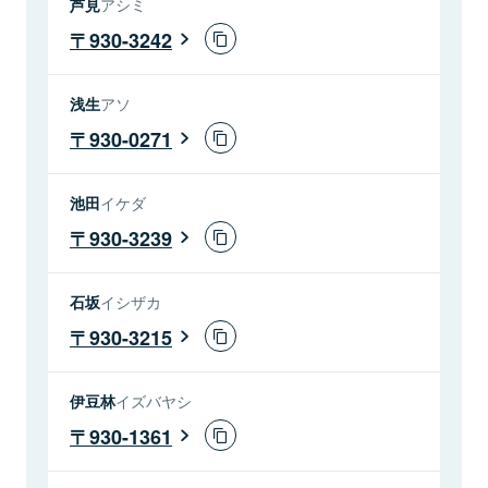
芦見
アシミ
930-3242
浅生
アソ
930-0271
池田
イケダ
930-3239
石坂
イシザカ
930-3215
伊豆林
イズバヤシ
930-1361