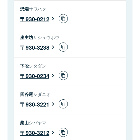
沢端
サワハタ
930-0212
座主坊
ザシュウボウ
930-3238
下段
シタダン
930-0234
四谷尾
シダニオ
930-3221
柴山
シバヤマ
930-3212