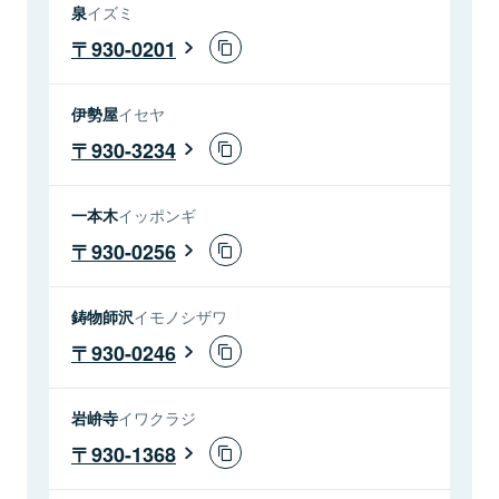
泉
イズミ
930-0201
伊勢屋
イセヤ
930-3234
一本木
イッポンギ
930-0256
鋳物師沢
イモノシザワ
930-0246
岩峅寺
イワクラジ
930-1368