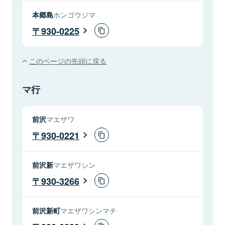
本郷島
ホンゴウジマ
930-0225
このページの先頭に戻る
マ行
前沢
マエザワ
930-0221
前沢新
マエザワシン
930-3266
前沢新町
マエザワシンマチ