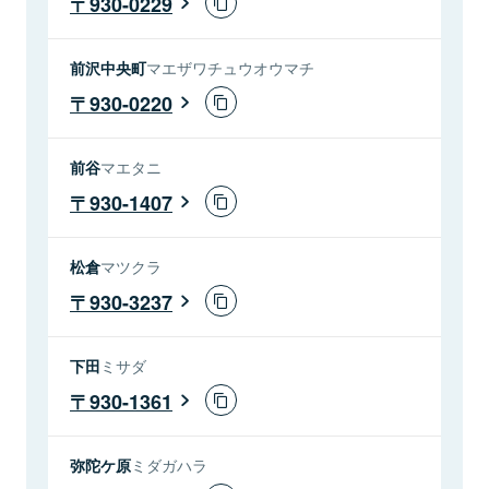
930-0229
前沢中央町
マエザワチュウオウマチ
930-0220
前谷
マエタニ
930-1407
松倉
マツクラ
930-3237
下田
ミサダ
930-1361
弥陀ケ原
ミダガハラ