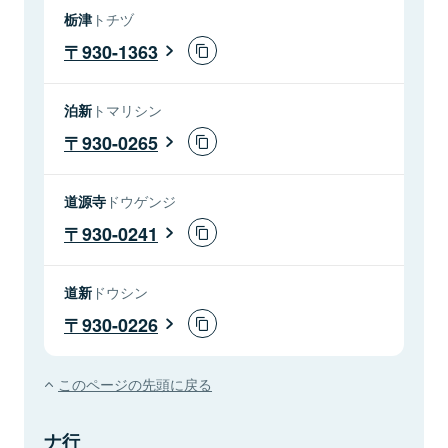
栃津
トチヅ
930-1363
泊新
トマリシン
930-0265
道源寺
ドウゲンジ
930-0241
道新
ドウシン
930-0226
このページの先頭に戻る
ナ行