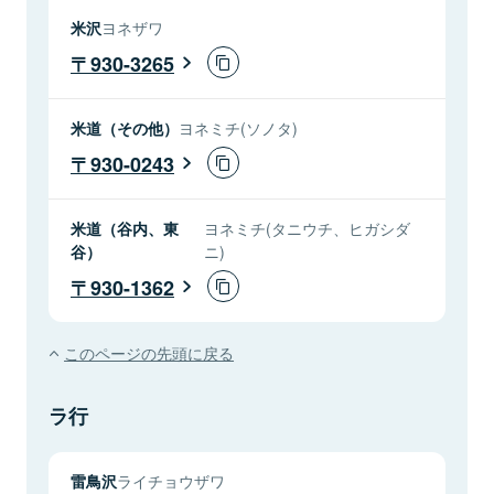
米沢
ヨネザワ
930-3265
米道（その他）
ヨネミチ(ソノタ)
930-0243
米道（谷内、東
ヨネミチ(タニウチ、ヒガシダ
谷）
ニ)
930-1362
このページの先頭に戻る
ラ行
雷鳥沢
ライチョウザワ