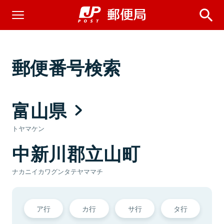
郵便番号検索
富山県
トヤマケン
中新川郡立山町
ナカニイカワグンタテヤママチ
ア行
カ行
サ行
タ行