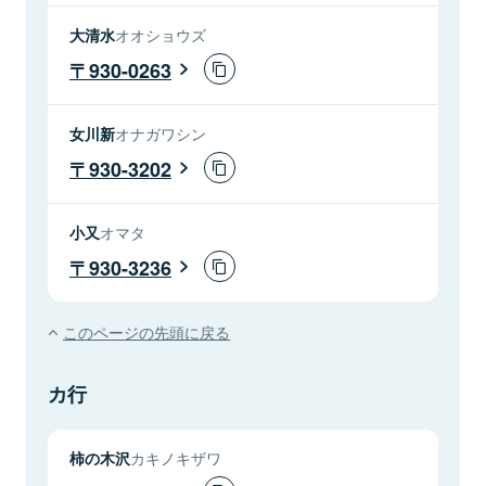
大清水
オオショウズ
930-0263
女川新
オナガワシン
930-3202
小又
オマタ
930-3236
このページの先頭に戻る
カ行
柿の木沢
カキノキザワ