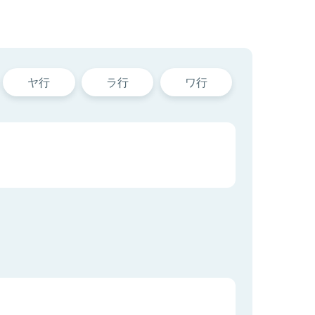
ヤ行
ラ行
ワ行