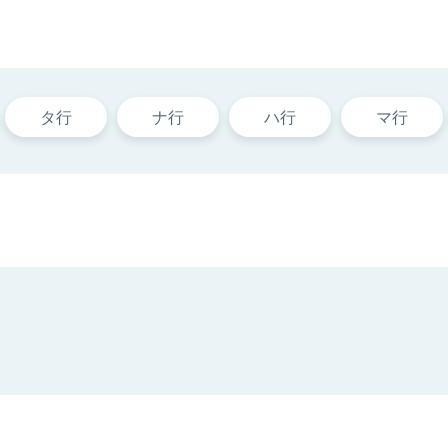
タ行
ナ行
ハ行
マ行