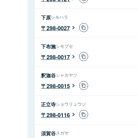
下原
シモハラ
298-0027
下布施
シモブセ
298-0017
釈迦谷
シャカヤツ
298-0015
正立寺
ショウリュウジ
298-0116
須賀谷
スガヤ