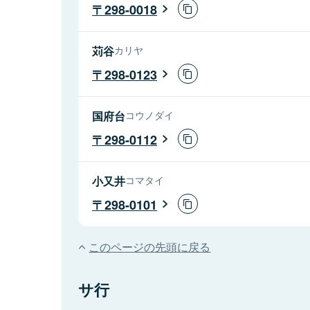
298-0018
苅谷
カリヤ
298-0123
国府台
コウノダイ
298-0112
小又井
コマタイ
298-0101
このページの先頭に戻る
サ行