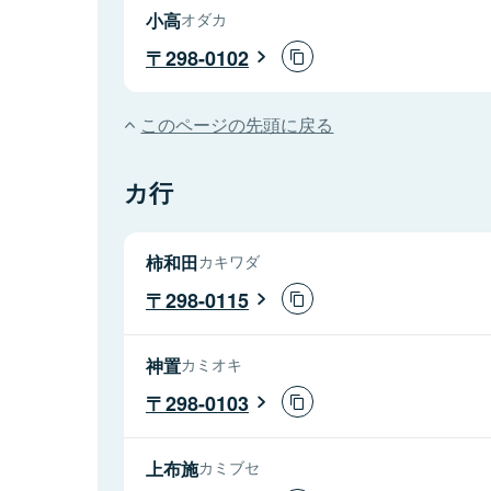
小高
オダカ
298-0102
このページの先頭に戻る
カ行
柿和田
カキワダ
298-0115
神置
カミオキ
298-0103
上布施
カミブセ