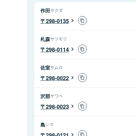
作田
サクダ
298-0135
札森
サツモリ
298-0114
佐室
サムロ
298-0022
沢部
サワベ
298-0023
島
シマ
298-0121