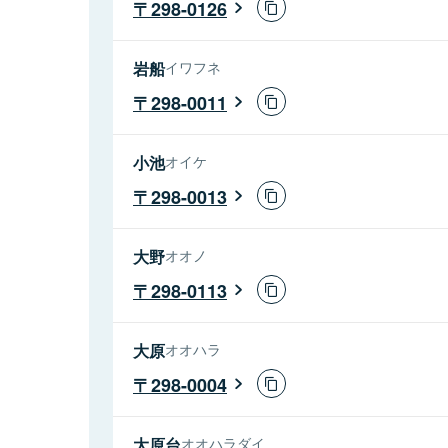
298-0126
岩船
イワフネ
298-0011
小池
オイケ
298-0013
大野
オオノ
298-0113
大原
オオハラ
298-0004
大原台
オオハラダイ