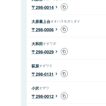
298-0014
大原最上台
オオハラモガミダイ
298-0006
大和田
オオワダ
298-0029
荻原
オギワラ
298-0131
小沢
オザワ
298-0012