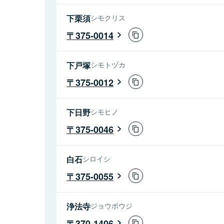
下栗須
シモクリス
375-0014
下戸塚
シモトヅカ
375-0012
下日野
シモヒノ
375-0046
白石
シロイシ
375-0055
浄法寺
ジョウボウジ
370-1406