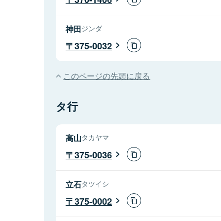
神田
ジンダ
375-0032
このページの先頭に戻る
タ行
高山
タカヤマ
375-0036
立石
タツイシ
375-0002