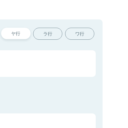
ヤ行
ラ行
ワ行