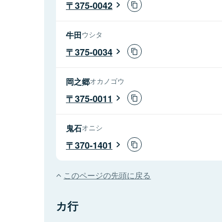
375-0042
牛田
ウシタ
375-0034
岡之郷
オカノゴウ
375-0011
鬼石
オニシ
370-1401
このページの先頭に戻る
カ行