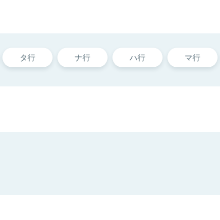
タ行
ナ行
ハ行
マ行