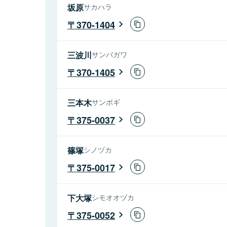
坂原
サカハラ
370-1404
三波川
サンバガワ
370-1405
三本木
サンボギ
375-0037
篠塚
シノヅカ
375-0017
下大塚
シモオオヅカ
375-0052