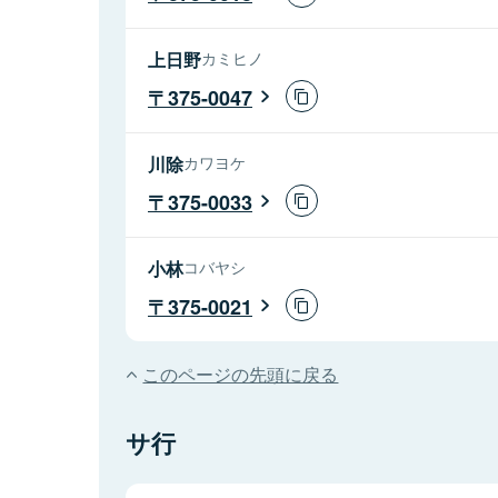
上日野
カミヒノ
375-0047
川除
カワヨケ
375-0033
小林
コバヤシ
375-0021
このページの先頭に戻る
サ行