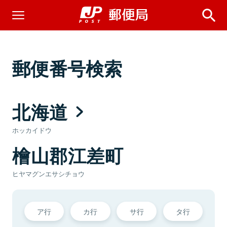
郵便番号検索
北海道
ホッカイドウ
檜山郡江差町
ヒヤマグンエサシチョウ
ア行
カ行
サ行
タ行