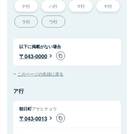
ナ行
ハ行
マ行
ヤ行
ラ行
ワ行
以下に掲載がない場合
043-0000
このページの先頭に戻る
ア行
朝日町
アサヒチョウ
043-0013