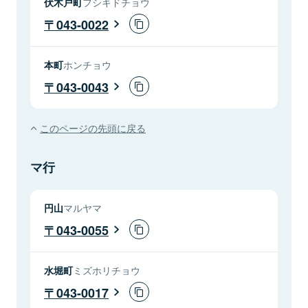
伏木戸町
フシキドチョウ
043-0022
本町
ホンチョウ
043-0043
このページの先頭に戻る
マ行
円山
マルヤマ
043-0055
水堀町
ミズホリチョウ
043-0017