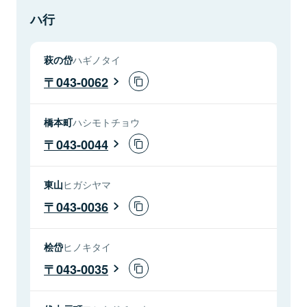
ハ行
萩の岱
ハギノタイ
043-0062
橋本町
ハシモトチョウ
043-0044
東山
ヒガシヤマ
043-0036
桧岱
ヒノキタイ
043-0035