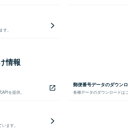
きます。
け情報
郵便番号データのダウンロ
APIを提供。
各種データのダウンロードはこち
ています。