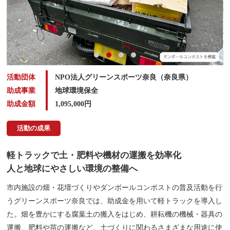
活動団体
NPO法人グリーンスポーツ奈良（奈良県）
助成事業
地球環境保全
助成金額
1,095,000
円
活動の成果
軽トラックで土・肥料や機材の運搬を効率化
人と地球にやさしい環境の整備へ
市内施設の畑・花壇づくりやダンボールコンポストの普及活動を行
うグリーンスポーツ奈良では、助成金を用いて軽トラックを導入し
た。畑を豊かにする腐葉土の搬入をはじめ、耕耘機の機械・器具の
運搬、肥料や苗の運搬など、土づくりに関わるさまざまな用途に使