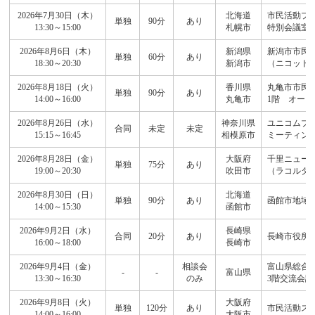
2026年7月30日（木）
北海道
市民活動プラ
単独
90分
あり
13:30～15:00
札幌市
特別会議室
2026年8月6日（木）
新潟県
新潟市市民
単独
60分
あり
18:30～20:30
新潟市
（ニコット
2026年8月18日（火）
香川県
丸亀市市民
単独
90分
あり
14:00～16:00
丸亀市
1階 オー
2026年8月26日（水）
神奈川県
ユニコムプ
合同
未定
未定
15:15～16:45
相模原市
ミーティン
2026年8月28日（金）
大阪府
千里ニュータ
単独
75分
あり
19:00～20:30
吹田市
（ラコルタ
2026年8月30日（日）
北海道
単独
90分
あり
函館市地域
14:00～15:30
函館市
2026年9月2日（水）
長崎県
合同
20分
あり
長崎市役所 
16:00～18:00
長崎市
2026年9月4日（金）
相談会
富山県総合
-
-
富山県
13:30～16:30
のみ
3階交流会議
2026年9月8日（火）
大阪府
単独
120分
あり
市民活動スク
14:00～16:00
大阪市