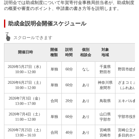
説明会では助成制度について年賀寄付金事務局担当者が、助成制度
の概要や審査のポイント、申請書の書き方等を説明します。
助成金説明会開催スケジュール
開催
説明
個別
対象
開催日時
種類
時間
相談会
地域
2026年5月27日（水）
千葉県
単独
60分
なし
野田市総合福
10:00～12:00
野田市
2026年6月27日（土）
神奈川県
ざまコミュ
単独
60分
あり
10:00～12:00
座間市
（ふれあい
2026年7月3日（金）
合同
20分
あり
鳥取県
エキパル倉
13:00～17:00
2026年7月4日（土）
山口県
単独
60分
あり
宇部市役所 
11:00～12:00
宇部市
2026年7月25日（土）
宮崎県
宮崎公立大
合同
40分
あり
13:00～16:10
宮崎市
多目的ホー