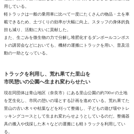
用している。
軽トラックは一般の乗用車に比べて一度にたくさんの物品・土を車
載できるため、土づくりの効率が大幅に向上。スタッフの身体的負
担も減り、活動に大いに貢献した。
また、生ごみを微生物の力で分解し堆肥化するダンボールコンポス
トの講習会などにおいても、機材の運搬にトラックを用い、普及活
動の一助となっている。
トラックを利用し、荒れ果てた里山を
市民憩いの公園へ生まれ変わらせたい
現在同団体は青山地区（奈良市）にある里山公園の約700㎡の土地
を芝生化し、市民の憩いの場とする計画を進めている。荒れ果てた
里山の古い木々や枯葉などを刈って整備し、子どもの遊び場やトレ
ッキングコースとして生まれ変わらせようとしているのだ。整備器
具の搬入や伐採した木々などの運搬にも軽トラックを利用してい
る。