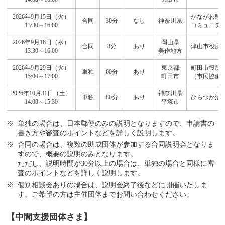
2026年9月15日（火）
かながわ県民
合同
30分
なし
神奈川県
13:30～16:00
コミュニテ
2026年9月16日（水）
岡山県
合同
8分
あり
津山市役所東庁
13:30～16:00
美作地方
2026年9月29日（火）
東京都
町田市役所 
単独
60分
あり
15:00～17:00
町田市
（市民協働
2026年10月31日（土）
神奈川県
単独
80分
あり
ひらつか活
14:00～15:30
平塚市
単独の場合は、日本郵便のみの説明となりますので、申請書の
書き方や審査のポイントなどを詳しく説明します。
合同の場合は、複数の助成団体が参加する合同説明会となりま
すので、概要の説明のみとなります。
ただし、説明時間が30分以上の場合は、単独の場合と同様に審
査のポイントなどを詳しく説明します。
個別相談会ありの場合は、説明会終了後などに開催いたしま
す。ご希望の方は主催団体までお問い合わせください。
【中間支援団体さま】