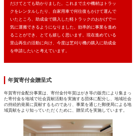
だけてとても助かりました。これまで土や機材はトラッ
クをレンタルしたり、自家用車で何往復もかけて運んで
いたところ、助成金で購入した軽トラックのおかげで一
気に運搬できるようになりました。効率的に事業を進め
ることができ、とても嬉しく思います。現在進めている
里山再生の活動に向け、今度は芝刈り機の購入に助成金
を申請したいと考えています。
年賀寄付金贈呈式
年賀寄付金配分事業は、寄付金付年賀はがき等の販売により集まっ
た寄付金を地域で社会貢献活動を実施する団体に配分し、地域社会
の持続的発展に貢献するものであり、事業を通じた郵便局による地
域貢献をより知っていただくために、贈呈式を実施しています。