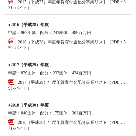
2015（平成27）年度年賀寄付金配分事業リスト（PDF：3
31kバイト）
●2016（平成28）年度
申請：965団体 配分：243団体 488百万円
2016（平成28）年度年賀寄付金配分事業リスト（PDF：5
59kバイト）
●2017（平成29）年度
申請：820団体 配分：232団体 434百万円
2017（平成29）年度年賀寄付金配分事業リスト（PDF：2
93kバイト）
●2018（平成30）年度
申請：846団体 配分：175団体 301百万円
2018（平成30）年度年賀寄付金配分事業リスト（PDF：2
71kバイト）