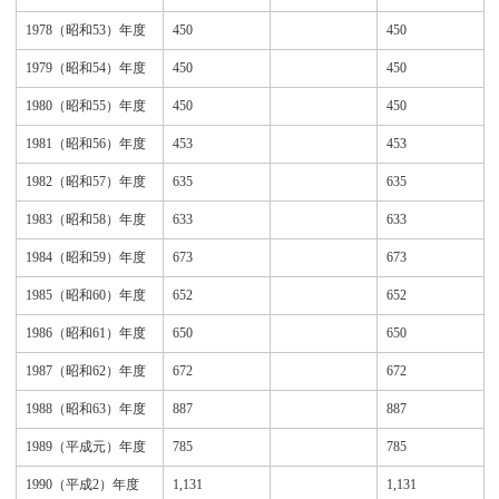
1978（昭和53）年度
450
450
1979（昭和54）年度
450
450
1980（昭和55）年度
450
450
1981（昭和56）年度
453
453
1982（昭和57）年度
635
635
1983（昭和58）年度
633
633
1984（昭和59）年度
673
673
1985（昭和60）年度
652
652
1986（昭和61）年度
650
650
1987（昭和62）年度
672
672
1988（昭和63）年度
887
887
1989（平成元）年度
785
785
1990（平成2）年度
1,131
1,131