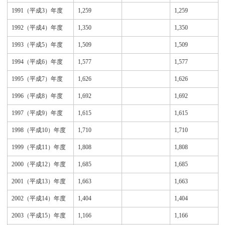
1991（平成3）年度
1,259
1,259
1992（平成4）年度
1,350
1,350
1993（平成5）年度
1,509
1,509
1994（平成6）年度
1,577
1,577
1995（平成7）年度
1,626
1,626
1996（平成8）年度
1,692
1,692
1997（平成9）年度
1,615
1,615
1998（平成10）年度
1,710
1,710
1999（平成11）年度
1,808
1,808
2000（平成12）年度
1,685
1,685
2001（平成13）年度
1,663
1,663
2002（平成14）年度
1,404
1,404
2003（平成15）年度
1,166
1,166