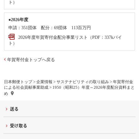
ト）
●2026年度
申請：351団体 配分：69団体 113百万円
2026年度年賀寄付金配分事業リスト（PDF：337kバイ
ト）
年賀寄付金トップへ戻る
日本郵便トップ
>
企業情報
>
サステナビリティの取り組み
>
年賀寄付金
による社会貢献事業助成
> 1950（昭和25）年度～2026年度配分資料まと
め
送る
受け取る