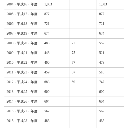
2004（平成16）年度
1,083
1,083
2005（平成17）年度
877
877
2006（平成18）年度
721
721
2007（平成19）年度
674
674
2008（平成20）年度
483
75
557
2009（平成21）年度
446
75
521
2010（平成22）年度
400
77
478
2011（平成23）年度
459
57
516
2012（平成24）年度
688
59
747
2013（平成25）年度
600
600
2014（平成26）年度
604
604
2015（平成27）年度
562
562
2016（平成28）年度
488
488