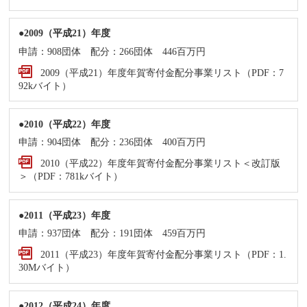
●2009（平成21）年度
申請：908団体 配分：266団体 446百万円
2009（平成21）年度年賀寄付金配分事業リスト（PDF：7
92kバイト）
●2010（平成22）年度
申請：904団体 配分：236団体 400百万円
2010（平成22）年度年賀寄付金配分事業リスト＜改訂版
＞（PDF：781kバイト）
●2011（平成23）年度
申請：937団体 配分：191団体 459百万円
2011（平成23）年度年賀寄付金配分事業リスト（PDF：1.
30Mバイト）
●2012（平成24）年度