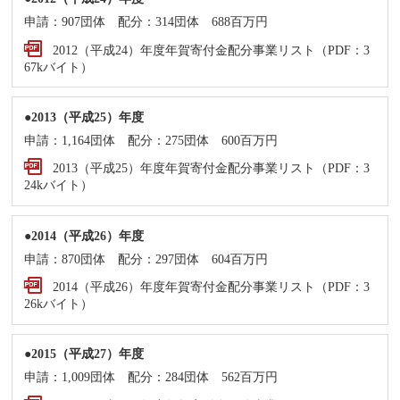
申請：907団体 配分：314団体 688百万円
2012（平成24）年度年賀寄付金配分事業リスト（PDF：3
67kバイト）
●2013（平成25）年度
申請：1,164団体 配分：275団体 600百万円
2013（平成25）年度年賀寄付金配分事業リスト（PDF：3
24kバイト）
●2014（平成26）年度
申請：870団体 配分：297団体 604百万円
2014（平成26）年度年賀寄付金配分事業リスト（PDF：3
26kバイト）
●2015（平成27）年度
申請：1,009団体 配分：284団体 562百万円