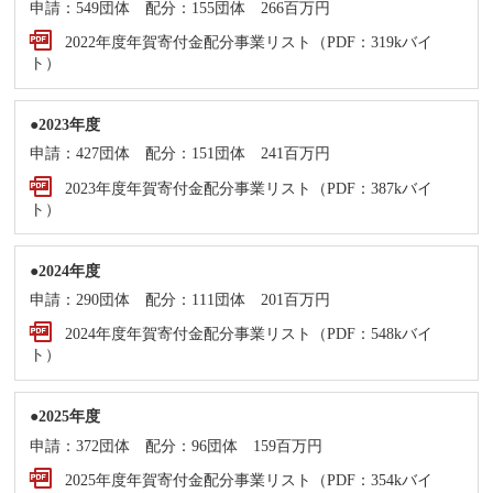
申請：549団体 配分：155団体 266百万円
2022年度年賀寄付金配分事業リスト（PDF：319kバイ
ト）
●2023年度
申請：427団体 配分：151団体 241百万円
2023年度年賀寄付金配分事業リスト（PDF：387kバイ
ト）
●2024年度
申請：290団体 配分：111団体 201百万円
2024年度年賀寄付金配分事業リスト（PDF：548kバイ
ト）
●2025年度
申請：372団体 配分：96団体 159百万円
2025年度年賀寄付金配分事業リスト（PDF：354kバイ