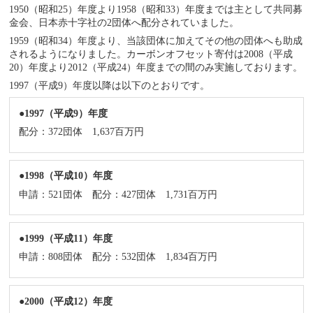
1950（昭和25）年度より1958（昭和33）年度までは主として共同募
金会、日本赤十字社の2団体へ配分されていました。
1959（昭和34）年度より、当該団体に加えてその他の団体へも助成
されるようになりました。カーボンオフセット寄付は2008（平成
20）年度より2012（平成24）年度までの間のみ実施しております。
1997（平成9）年度以降は以下のとおりです。
●1997（平成9）年度
配分：372団体 1,637百万円
●1998（平成10）年度
申請：521団体 配分：427団体 1,731百万円
●1999（平成11）年度
申請：808団体 配分：532団体 1,834百万円
●2000（平成12）年度