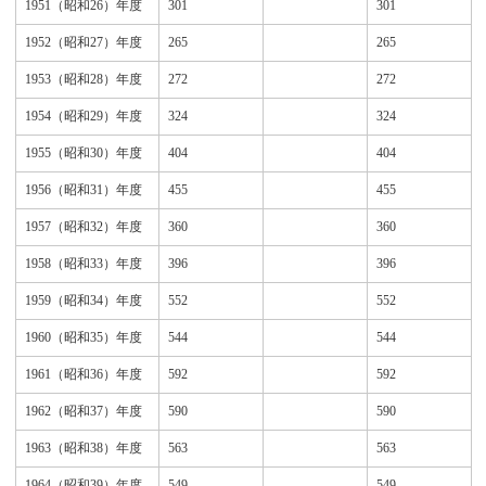
1951（昭和26）年度
301
301
1952（昭和27）年度
265
265
1953（昭和28）年度
272
272
1954（昭和29）年度
324
324
1955（昭和30）年度
404
404
1956（昭和31）年度
455
455
1957（昭和32）年度
360
360
1958（昭和33）年度
396
396
1959（昭和34）年度
552
552
1960（昭和35）年度
544
544
1961（昭和36）年度
592
592
1962（昭和37）年度
590
590
1963（昭和38）年度
563
563
1964（昭和39）年度
549
549