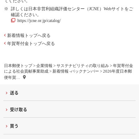
てください。
詳しくは日本非営利組織評価センター（JCNE）Webサイトをご
確認ください。
https://jcne.or.jp/catalog/
新着情報トップへ戻る
年賀寄付金トップへ戻る
日本郵便トップ
>
企業情報
>
サステナビリティの取り組み
>
年賀寄付金
による社会貢献事業助成
>
新着情報 -バックナンバー
> 2026年度日本郵
便年賀…
送る
受け取る
買う