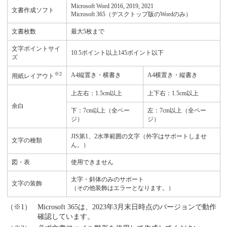
Microsoft Word 2016, 2019, 2021
文書作成ソフト
Microsoft 365（デスクトップ版のWordのみ）
文書枚数
最大5枚まで
文字ポイントサイ
10.5ポイント以上145ポイント以下
ズ
※2
A4縦置き・横書き
A4横置き・縦書き
用紙レイアウト
上左右：1.5cm以上
上下右：1.5cm以上
余白
下：7cm以上（全ペー
左：7cm以上（全ペー
ジ）
ジ）
JIS第1、2水準範囲の文字（外字はサポートしませ
文字の種類
ん。）
図・表
使用できません
太字・斜体のみのサポート
文字の装飾
（その他装飾はエラーとなります。）
Microsoft 365は、2023年3月末日時点のバージョンで動作
確認しています。