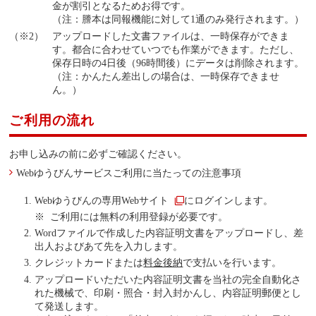
金が割引となるためお得です。
（注：謄本は同報機能に対して1通のみ発行されます。）
アップロードした文書ファイルは、一時保存ができま
す。都合に合わせていつでも作業ができます。ただし、
保存日時の4日後（96時間後）にデータは削除されます。
（注：かんたん差出しの場合は、一時保存できませ
ん。）
ご利用の流れ
お申し込みの前に必ずご確認ください。
Webゆうびんサービスご利用に当たっての注意事項
Webゆうびんの
専用Webサイト
にログインします。
ご利用には無料の利用登録が必要です。
Wordファイルで作成した内容証明文書をアップロードし、差
出人およびあて先を入力します。
クレジットカードまたは
料金後納
で支払いを行います。
アップロードいただいた内容証明文書を当社の完全自動化さ
れた機械で、印刷・照合・封入封かんし、内容証明郵便とし
て発送します。