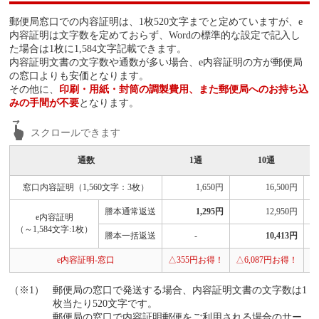
郵便局窓口での内容証明は、1枚520文字までと定めていますが、e
内容証明は文字数を定めておらず、Wordの標準的な設定で記入し
た場合は1枚に1,584文字記載できます。
内容証明文書の文字数や通数が多い場合、e内容証明の方が郵便局
の窓口よりも安価となります。
その他に、
印刷・用紙・封筒の調製費用、また郵便局へのお持ち込
みの手間が不要
となります。
通数
1通
10通
窓口内容証明（1,560文字：3枚）
1,650円
16,500円
謄本通常返送
1,295円
12,950円
e内容証明
（～1,584文字:1枚）
謄本一括返送
-
10,413円
e内容証明-窓口
△355円お得！
△6,087円お得！
△
郵便局の窓口で発送する場合、内容証明文書の文字数は1
枚当たり520文字です。
郵便局の窓口で内容証明郵便をご利用される場合のサー