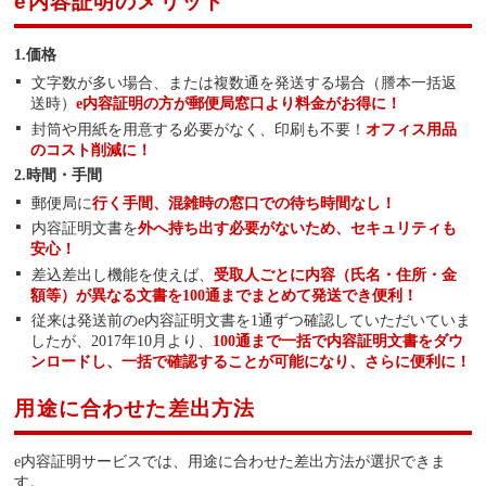
e内容証明のメリット
1.価格
文字数が多い場合、または複数通を発送する場合（謄本一括返
送時）
e内容証明の方が郵便局窓口より料金がお得に！
封筒や用紙を用意する必要がなく、印刷も不要！
オフィス用品
のコスト削減に！
2.時間・手間
郵便局に
行く手間、混雑時の窓口での待ち時間なし！
内容証明文書を
外へ持ち出す必要がないため、セキュリティも
安心！
差込差出し機能を使えば、
受取人ごとに内容（氏名・住所・金
額等）が異なる文書を100通までまとめて発送でき便利！
従来は発送前のe内容証明文書を1通ずつ確認していただいていま
したが、2017年10月より、
100通まで一括で内容証明文書をダウ
ンロードし、一括で確認することが可能になり、さらに便利に！
用途に合わせた差出方法
e内容証明サービスでは、用途に合わせた差出方法が選択できま
す。