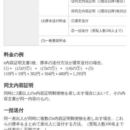
③同文内容証明（2通目以降1枚目）
④同文内容証明（2通目以降2枚目以降
(4)謄本送付料金
①通常送付
②一括送付（受取人数100人まで）
(5)一般書留料金
料金の例
e内容証明文書1枚、謄本の送付方法が通常送付の場合。
(1)＋（(2)の①）＋（(3)の①）＋（(4)の①）＋(5)
110円＋19円＋382円＋304円＋480円＝1,295円
同文内容証明
同時に2通以上のe内容証明郵便物を差し出す場合において、その内
容文書が同一内容のもの。
一括送付
同一差出人が同時に複数のe内容証明郵便物を差し出す場合、これ
らの謄本をまとめて差出人に送付する方法。（受取人数100名まで
一括差出し可能です。）