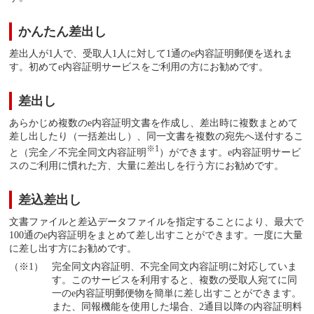
かんたん差出し
差出人が1人で、受取人1人に対して1通のe内容証明郵便を送れま
す。初めてe内容証明サービスをご利用の方にお勧めです。
差出し
あらかじめ複数のe内容証明文書を作成し、差出時に複数まとめて
差し出したり（一括差出し）、同一文書を複数の宛先へ送付するこ
※1
と（完全／不完全同文内容証明
）ができます。e内容証明サービ
スのご利用に慣れた方、大量に差出しを行う方にお勧めです。
差込差出し
文書ファイルと差込データファイルを指定することにより、最大で
100通のe内容証明をまとめて差し出すことができます。一度に大量
に差し出す方にお勧めです。
完全同文内容証明、不完全同文内容証明に対応していま
す。このサービスを利用すると、複数の受取人宛てに同
一のe内容証明郵便物を簡単に差し出すことができます。
また、同報機能を使用した場合、2通目以降の内容証明料