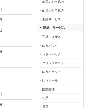
集荷のお申込み
日
配達のお申込み
追跡サービス
日
商品・サービス
日
手紙・はがき
日
ゆうパック
日
レターパック
日
クリックポスト
ゆうパケット
日
ゆうメール
日
国際郵便
日
切手
日
書留