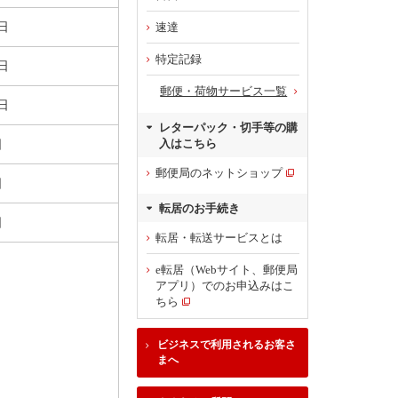
日
速達
特定記録
日
郵便・荷物サービス一覧
日
レターパック・切手等の購
入はこちら
日
郵便局のネットショップ
日
転居のお手続き
日
転居・転送サービスとは
e転居（Webサイト、郵便局
アプリ）でのお申込みはこ
ちら
ビジネスで利用されるお客さ
まへ