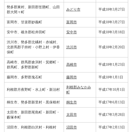
勢多郡東村、新田郡笠懸町、山田
みどり市
平成18年3月27日
郡大間々町
富岡市、甘楽郡妙義町
富岡市
平成18年3月27日
安中市、碓氷郡松井田町
安中市
平成18年3月18日
渋川市、勢多郡北橘村・赤城村、
北群馬郡子持村・小野上村・伊香
渋川市
平成18年2月20日
保町
高崎市、群馬郡倉渕村・箕郷町・
高崎市
平成18年1月23日
群馬町、多野郡新町
藤岡市、多野郡鬼石町
藤岡市
平成18年1月1日
利根郡みなかみ
利根郡月夜野町・水上町・新治村
平成17年10月1日
町
桐生市、勢多郡新里村・黒保根村
桐生市
平成17年6月13日
太田市、新田郡尾島町・新田町・
太田市
平成17年3月28日
藪塚本町
沼田市、利根郡白沢村・利根村
沼田市
平成17年2月13日