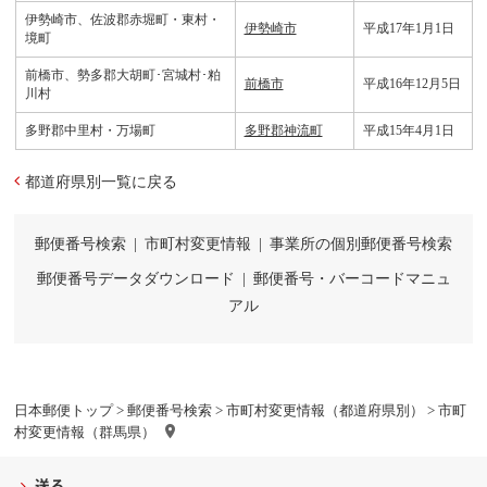
伊勢崎市、佐波郡赤堀町・東村・
伊勢崎市
平成17年1月1日
境町
前橋市、勢多郡大胡町･宮城村･粕
前橋市
平成16年12月5日
川村
多野郡中里村・万場町
多野郡神流町
平成15年4月1日
都道府県別一覧に戻る
郵便番号検索
|
市町村変更情報
|
事業所の個別郵便番号検索
郵便番号データダウンロード
|
郵便番号・バーコードマニュ
アル
日本郵便トップ
>
郵便番号検索
>
市町村変更情報（都道府県別）
> 市町
村変更情報（群馬県）
送る